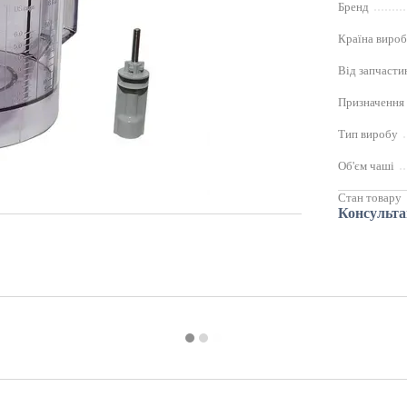
Бренд
Країна виро
Від запчасти
Призначення
Тип виробу
Об'єм чаші
Стан товару
Консульта