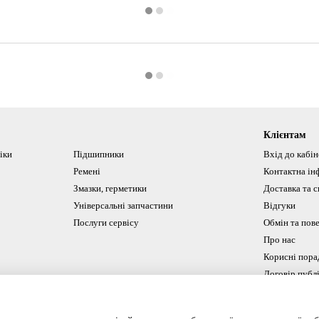
Клієнтам
іки
Підшипники
Вхід до кабі
Ремені
Контактна ін
Змазки, герметики
Доставка та с
Універсальні запчастини
Відгуки
Послуги сервісу
Обмін та пов
Про нас
Корисні пора
Договір публ
Ми в соцмереж