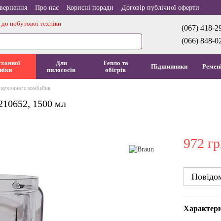
овернення
Про нас
Корисні поради
Договір публічної оферти
 до побутової техніки
(067) 418-2
(066) 848-0
ухонної
Для
Тепло та
Підшипники
Ремен
ніки
пилососів
обігрів
 кухонного комбайна
210652, 1500 мл
972 гр
Повідом
Характер