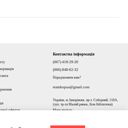
Контактна інформація
нету
(067) 418-29-20
формація
(066) 848-02-32
плата
Передзвонити вам?
remshopua@gmail.com
ернення
Україна, м.Запоріжжя, пр-т. Соборний, 110А,
ди
(зуп. тр-та Малий ринок, біля Бібліотеки)
ічної оферти
Мапа проїзду
ах