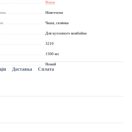
Braun
бник
Німеччена
ни
Чаша, склянка
Для кухонного комбайна
3210
1500 мл
Новий
ція
Доставка
Сплата