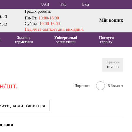
UAH
Укр
Вхід
Графік роботи:
9-20
Пн-Пт:
10:00-18:00
Мій кошик
Субота:
10:00-16:00
2-32
Неділя та святкові дні: вихідний.
Змазки,
Універсальні
Послуги
і
герметики
запчастини
сервісу
Артикул
167008
н/шт.
Порівняти
В бажання
ити, коли з'явиться
истики