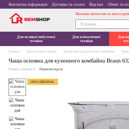
Перейти до основного контенту
Контактна інформація
Доставка та сплата
Відгуки
Обмін та п
Магазин запчастин та аксесуарів
Для великої побутової
Для кліматичної
Для к
техніки
техніки
тех
Головна
Для кухонної техніки
Запчастини для кухонного комбайна
Чаша
Чаша основна для кухонного комбайна Braun 63
Немає в наявності
Написати відгук
100% ORIGINAL