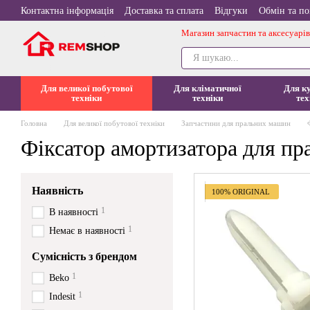
Перейти до основного контенту
Контактна інформація
Доставка та сплата
Відгуки
Обмін та п
Магазин запчастин та аксесуарів
Для великої побутової
Для кліматичної
Для к
техніки
техніки
тех
Головна
Для великої побутової техніки
Запчастини для пральних машин
Фіксатор амортизатора для п
Наявність
100% ORIGINAL
1
В наявності
1
Немає в наявності
Сумісність з брендом
1
Beko
1
Indesit