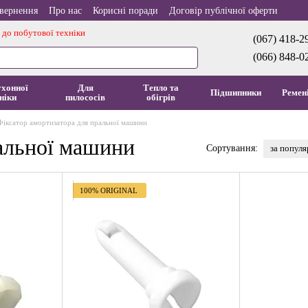
овернення
Про нас
Корисні поради
Договір публічної оферти
 до побутової техніки
(067) 418-2
(066) 848-0
ухонної
Для
Тепло та
Підшипники
Ремен
ніки
пилососів
обігрів
Фіксатор амортизатора для пральної машини
ральної машини
за попул
Сортування:
100% ORIGINAL