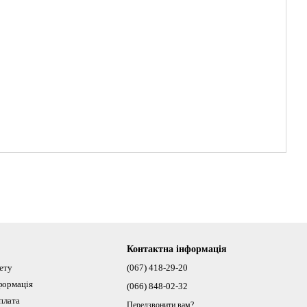
Контактна інформація
нету
(067) 418-29-20
формація
(066) 848-02-32
плата
Передзвонити вам?