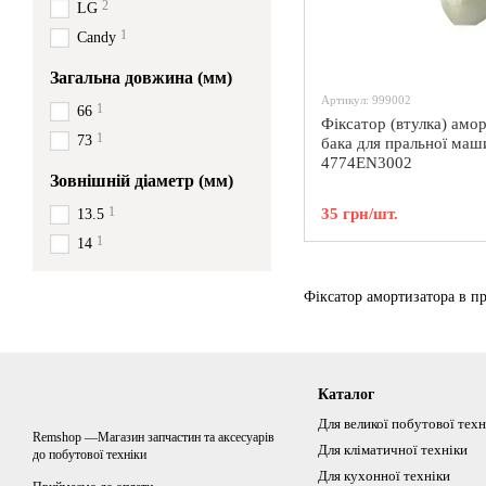
2
LG
1
Сandy
Загальна довжина (мм)
Артикул: 999002
1
66
Фіксатор (втулка) амо
1
73
бака для пральної ма
4774EN3002
Зовнішній діаметр (мм)
1
35 грн/шт.
13.5
1
14
Фіксатор амортизатора в п
Каталог
Для великої побутової техн
Remshop —Магазин запчастин та аксесуарів
Для кліматичної техніки
до побутової техніки
Для кухонної техніки