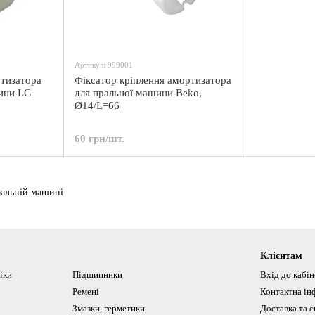
Артикул: 999001
ртизатора
Фіксатор кріплення амортизатора
шини LG
для пральної машини Beko,
Ø14/L=66
60 грн/шт.
ральній машині
Клієнтам
іки
Підшипники
Вхід до кабі
Ремені
Контактна ін
Змазки, герметики
Доставка та с