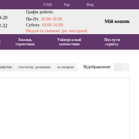
UAH
Укр
Вхід
Графік роботи:
9-20
Пн-Пт:
10:00-18:00
Мій кошик
Субота:
10:00-16:00
2-32
Неділя та святкові дні: вихідний.
Змазки,
Універсальні
Послуги
і
герметики
запчастини
сервісу
ярністю
спочатку дешевше
за назвою
Відображення: