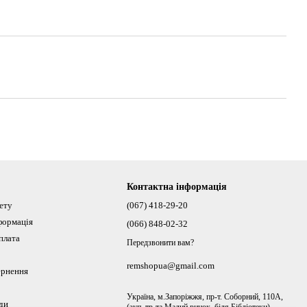
Контактна інформація
нету
(067) 418-29-20
формація
(066) 848-02-32
плата
Передзвонити вам?
remshopua@gmail.com
ернення
Україна, м.Запоріжжя, пр-т. Соборний, 110А,
ди
(зуп. тр-та Малий ринок, біля Бібліотеки)