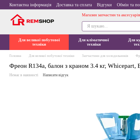
Перейти до основного контенту
Контактна інформація
Доставка та сплата
Відгуки
Обмін та п
Магазин запчастин та аксесуарів
Для великої побутової
Для кліматичної
Для к
техніки
техніки
тех
Головна
Для великої побутової техніки
Запчастини для холодильників
Фр
Фреон R134a, балон з краном 3.4 кг, Whicepart, 
Немає в наявності
Написати відгук