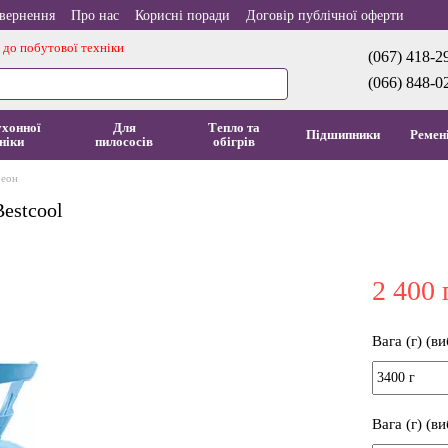
овернення
Про нас
Корисні поради
Договір публічної оферти
 до побутової техніки
(067) 418-2
(066) 848-0
ухонної
Для
Тепло та
Підшипники
Ремен
ніки
пилососів
обігрів
еон
Bestcool
2 400 
Вага (г) (в
Вага (г) (в