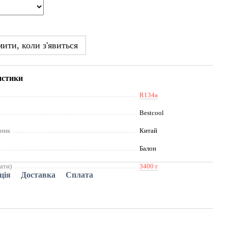
ити, коли з'явиться
истики
R134a
Bestcool
бник
Китай
Балон
рати)
3400 г
ція
Доставка
Сплата