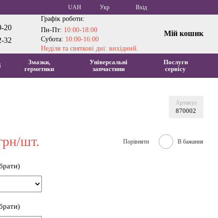
UAH
Укр
Вхід
Графік роботи:
9-20
Пн-Пт:
10:00-18:00
Мій кошик
Субота:
10:00-16:00
2-32
Неділя та святкові дні: вихідний.
Змазки,
Універсальні
Послуги
і
герметики
запчастини
сервісу
Артикул
870002
грн/шт.
Порівняти
В бажання
ибрати)
ибрати)