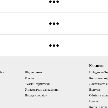
Клієнтам
іки
Підшипники
Вхід до кабі
Ремені
Контактна ін
Змазки, герметики
Доставка та с
Універсальні запчастини
Відгуки
Послуги сервісу
Обмін та пов
Про нас
Корисні пора