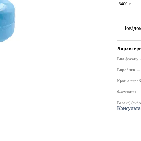
Повідом
Характер
Вид фреону
Виробник
Країна виро
Фасування
Вага (г) (виб
Консульта