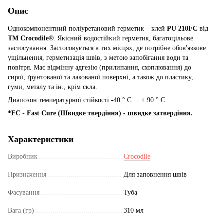
Опис
Однокомпонентний поліуретановий герметик – клей
PU 210FC
від
ТМ Crocodile®
. Якісний водостійкий герметик, багатоцільове
застосування. Застосовується в тих місцях, де потрібне обов'язкове
ущільнення, герметизація швів, з метою запобігання води та
повітря. Має відмінну адгезію (прилипання, схоплювання) до
сирої, ґрунтованої та лакованої поверхні, а також до пластику,
гуми, металу та ін., крім скла.
Диапозон температурної стійкості -40 ° C ... + 90 ° C.
*FC - Fast Cure (Швидке твердіння) - швидке затвердіння.
Характеристики
Виробник
Crocodile
Призначення
Для заповнення швів
Фасування
Туба
Вага (гр)
310 мл