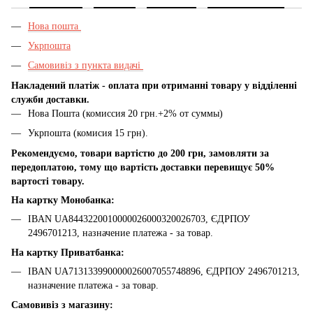
Нова пошта
Укрпошта
Самовивіз з пункта видачі
Накладений платіж - оплата при отриманні товару у відділенні
служби доставки.
Нова Пошта (комиссия 20 грн.+2% от суммы)
Укрпошта (комисия 15 грн).
Рекомендуємо, товари вартістю до 200 грн, замовляти за
передоплатою, тому що вартість доставки перевищує 50%
вартості товару.
На картку Монобанка:
IBAN UA8443220010000026000320026703, ЄДРПОУ
2496701213, назначение платежа - за товар.
На картку Приватбанка:
IBAN UA713133990000026007055748896, ЄДРПОУ 2496701213,
назначение платежа - за товар.
Самовивіз з магазину: