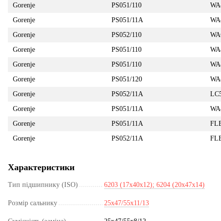
Gorenje
PS051/110
WA
Gorenje
PS051/11A
WA
Gorenje
PS052/110
WA
Gorenje
PS051/110
WA
Gorenje
PS051/110
WA
Gorenje
PS051/120
WA
Gorenje
PS052/11A
LC
Gorenje
PS051/11A
WA
Gorenje
PS051/11A
FL
Gorenje
PS052/11A
FL
Характеристики
Тип підшипнику (ISO)
6203 (17x40x12); 6204 (20x47x14)
Розмір сальнику
25x47/55x11/13