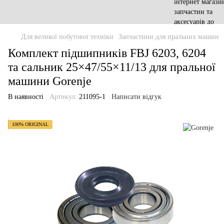
Для великої побутової техніки
Запчастини для пральних машин
Комплект підшипників FBJ 6203, 6204
та сальник 25×47/55×11/13 для пральної
машини Gorenje
В наявності
Артикул:
211095-1
Написати відгук
100% ORIGINAL