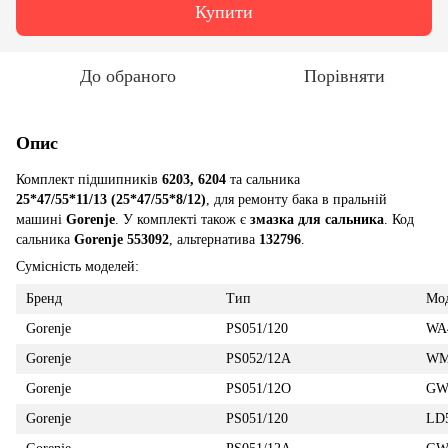
Купити
До обраного
Порівняти
Опис
Комплект підшипників
6203, 6204
та сальника
25*47/55*11/13 (25*47/55*8/12)
, для ремонту бака в пральній
машині
Gorenje
. У комплекті також є
змазка для сальника
. Код
сальника
Gorenje 553092
, альтернатива
132796
.
Сумісність моделей:
Бренд
Тип
Мо
Gorenje
PS051/120
WA
Gorenje
PS052/12A
WM
Gorenje
PS051/12O
GW
Gorenje
PS051/120
LD