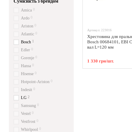
Сумісність з брендом
0
Amica
0
Ardo
0
Ariston
Артикул: 223016
0
Atlantic
Хрестовина для праль
1
Bosch 00684101, EBI 
Bosch
вал L=120 мм
0
Edler
0
Gorenje
1 330 грн/шт.
0
Hansa
0
Hisense
0
Hotpoint-Ariston
0
Indesit
2
LG
0
Samsung
0
Vestel
0
Vestfrost
0
Whirlpool