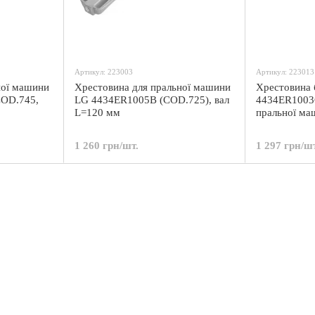
Артикул: 223003
Артикул: 223013
ної машини
Хрестовина для пральної машини
Хрестовина 
COD.745,
LG 4434ER1005B (COD.725), вал
4434ER1003C
L=120 мм
пральної ма
1 260 грн/шт.
1 297 грн/шт