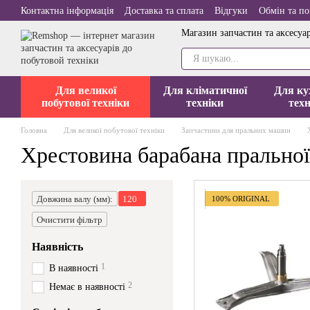
Перейти до основного контенту
Контактна інформація
Доставка та сплата
Відгуки
Обмін та п
Магазин запчастин та аксесуар
Для великої
Для кліматичної
Для ку
побутової техніки
техніки
техн
Головна
Для великої побутової техніки
Запчастини для пральних машин
Хрестовина барабана прально
Довжина валу (мм):
120
100% ORIGINAL
Очистити фільтр
Наявність
1
В наявності
2
Немає в наявності