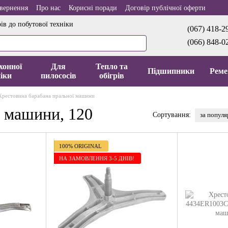
овернення
Про нас
Корисні поради
Договір публічної оферти
ів до побутової техніки
(067) 418-2
(066) 848-0
хонної
Для
Тепло та
Підшипники
Реме
іки
пилососів
обігрів
Хрестовина барабана пральної машини
ї машини, 120
за попул
Сортування:
100% ORIGINAL
НА ЗАМОВЛЕННЯ 3-5 ДНІВ!