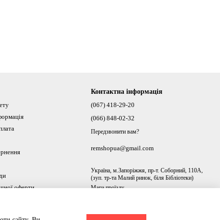
Контактна інформація
нету
(067) 418-29-20
формація
(066) 848-02-32
плата
Передзвонити вам?
remshopua@gmail.com
ернення
Україна, м.Запоріжжя, пр-т. Соборний, 110А,
ди
(зуп. тр-та Малий ринок, біля Бібліотеки)
ічної оферти
Мапа проїзду
ах
оти сайту. Ви