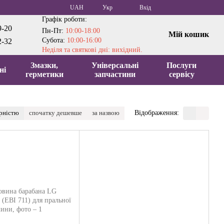
UAH
Укр
Вхід
Графік роботи:
9-20
Пн-Пт:
10:00-18:00
Мій кошик
Субота:
10:00-16:00
2-32
Неділя та святкові дні: вихідний.
Змазки,
Універсальні
Послуги
ні
герметики
запчастини
сервісу
ярністю
спочатку дешевше
за назвою
Відображення: