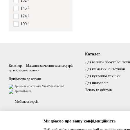
132
1
145
1
124
1
100
Каталог
Для великої побутової техн
Remshop —Магазин запчастин та аксесуарів
Для кліматичної техніки
до побутової техніки
Для кухонної техніки
Приймаємо до оплати
Для пилососів
Тепло та обігрів
Мобільна версія
Ми дбаємо про вашу конфіденційність
Цей веб-сайт використовує файли cookie для мар