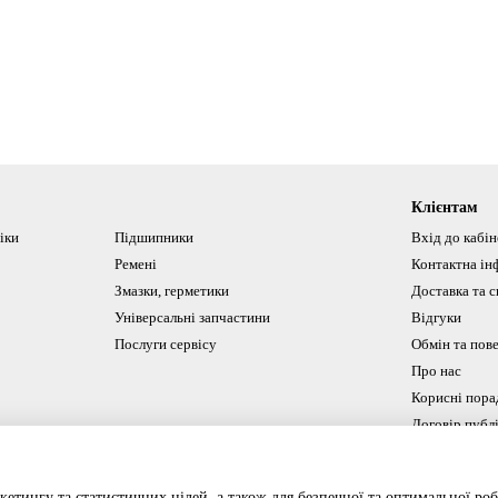
Клієнтам
іки
Підшипники
Вхід до кабі
Ремені
Контактна ін
Змазки, герметики
Доставка та с
Універсальні запчастини
Відгуки
Послуги сервісу
Обмін та пов
Про нас
Корисні пора
Договір публ
Ми в соцмереж
кетингу та статистичних цілей, а також для безпечної та оптимальної роб