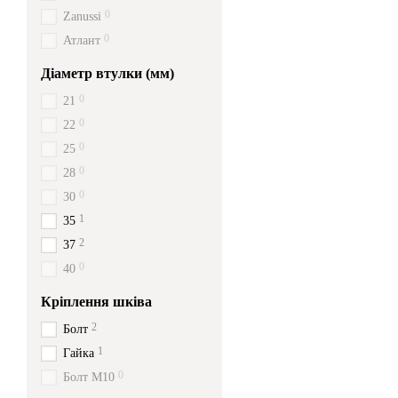
0
Zanussi
0
Атлант
Діаметр втулки (мм)
0
21
0
22
0
25
0
28
0
30
1
35
2
37
0
40
Кріплення шківа
2
Болт
1
Гайка
0
Болт М10