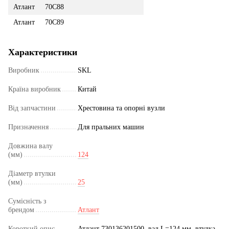
Атлант
70С88
Атлант
70С89
Характеристики
Виробник
SKL
Країна виробник
Китай
Від запчастини
Хрестовина та опорні вузли
Призначення
Для пральних машин
Довжина валу
(мм)
124
Діаметр втулки
(мм)
25
Сумісність з
брендом
Атлант
Короткий опис
Атлант 730136201500, вал L=124 мм, втулка