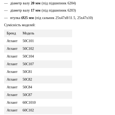
діаметр валу
20 мм
(під підшипник 6204)
діаметр валу
17 мм
(під підшипник 6203)
втулка
Ø25 мм
(під сальник 25x47x8/11.5, 25x47x10)
Сумісність моделей:
Бренд
Модель
Атлант
50С101
Атлант
50С102
Атлант
50С104
Атлант
50С107
Атлант
50С81
Атлант
50С82
Атлант
50С84
Атлант
50С87
Атлант
60С1010
Атлант
60С102