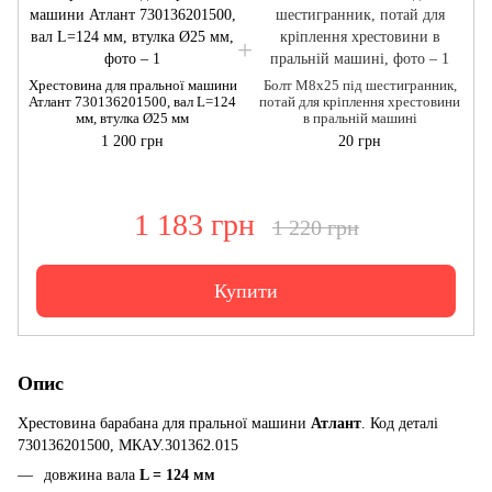
Хрестовина для пральної машини
Болт M8x25 під шестигранник,
Атлант 730136201500, вал L=124
потай для кріплення хрестовини
мм, втулка Ø​​​​​​​25 мм
в пральній машині
1 200 грн
20 грн
1 183 грн
1 220 грн
Купити
Опис
Хрестовина барабана для пральної машини
Атлант
. Код деталі
730136201500, МКАУ.301362.015
довжина вала
L = 124 мм