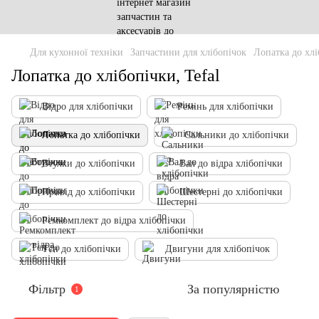
Для кухонної техніки
Запчастини для хлібопічок
Лопатка до хлі
Лопатка до хлібопічки, Tefal
Відро для хлібопічки
Ремінь для хлібопічки
Лопатка до хлібопічки
Сальники до хлібопічки
Втулки до хлібопічки
Вал до відра хлібопічки
Привід до хлібопічки
Шестерні до хлібопічки
Ремкомплект до відра хлібопічки
Тєн до хлібопічки
Двигуни для хлібопічок
Фільтр
За популярністю
1