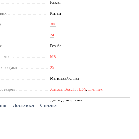
Kawai
бник
Китай
)
300
24
я
Резьба
пильки
M8
льки (мм)
25
Магнієвий сплав
 брендом
Ariston
,
Bosch
,
TESY
,
Thermex
я
Для водонагрівача
ція
Доставка
Сплата