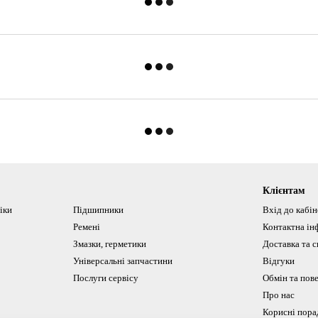
Клієнтам
іки
Підшипники
Вхід до кабі
Ремені
Контактна ін
Змазки, герметики
Доставка та с
Універсальні запчастини
Відгуки
Послуги сервісу
Обмін та пов
Про нас
Корисні пора