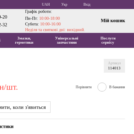
UAH
Укр
Вхід
Графік роботи:
9-20
Пн-Пт:
10:00-18:00
Мій кошик
Субота:
10:00-16:00
2-32
Неділя та святкові дні: вихідний.
Змазки,
Універсальні
Послуги
і
герметики
запчастини
сервісу
Артикул
114013
н/шт.
Порівняти
В бажання
ити, коли з'явиться
истики