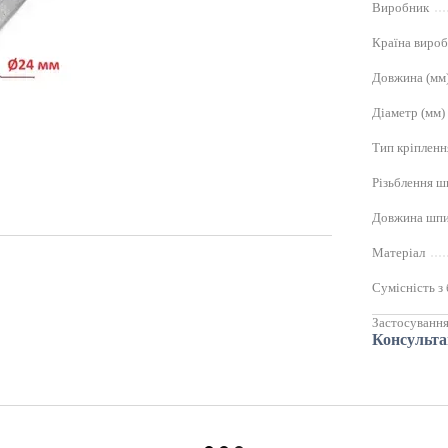
Виробник
Країна виро
Довжина (мм
Діаметр (мм)
Тип кріпленн
Різьблення ш
Довжина шпи
Матеріал
Сумісність з
Застосуванн
Консульта