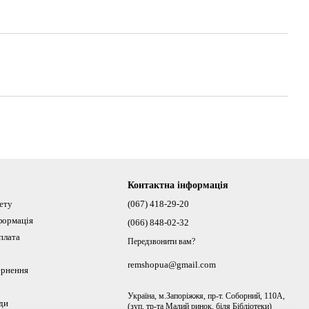
Контактна інформація
нету
(067) 418-29-20
формація
(066) 848-02-32
плата
Передзвонити вам?
remshopua@gmail.com
ернення
Україна, м.Запоріжжя, пр-т. Соборний, 110А,
ди
(зуп. тр-та Малий ринок, біля Бібліотеки)