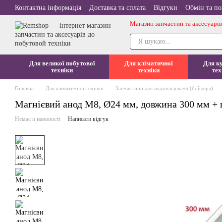
Перейти до основного контенту
Контактна інформація
Доставка та сплата
Відгуки
Обмін та п
Магазин запчастин та аксесуарів
Для великої побутової
Для кліматичної
Для к
техніки
техніки
тех
Головна
Для кліматичної техніки
Запчастини для водонагрівача (бойлера)
Магнієвий анод M8, Ø24 мм, довжина 300 мм + 
Немає в наявності
Написати відгук