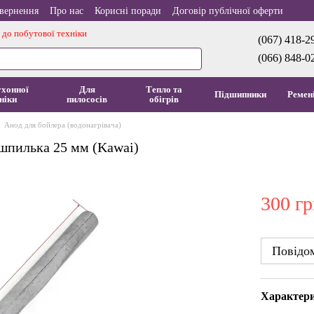
овернення
Про нас
Корисні поради
Договір публічної оферти
 до побутової техніки
(067) 418-2
(066) 848-0
ухонної
Для
Тепло та
Підшипники
Ремен
ніки
пилососів
обігрів
Анод для бойлера (водонагрівача)
шпилька 25 мм (Kawai)
300 гр
Повідом
Характер