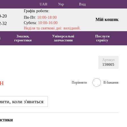
UAH
Укр
Вхід
Графік роботи:
9-20
Пн-Пт:
10:00-18:00
Мій кошик
Субота:
10:00-16:00
2-32
Неділя та святкові дні: вихідний.
Змазки,
Універсальні
Послуги
і
герметики
запчастини
сервісу
Артикул
159005
рн
Порівняти
В бажання
ити, коли з'явиться
истики