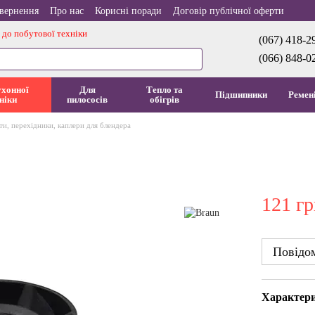
овернення
Про нас
Корисні поради
Договір публічної оферти
 до побутової техніки
(067) 418-2
(066) 848-0
ухонної
Для
Тепло та
Підшипники
Ремен
ніки
пилососів
обігрів
и, перехідники, каплери для блендера
121 г
Повідом
Характер