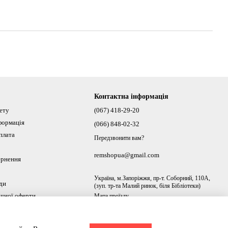
Контактна інформація
нету
(067) 418-29-20
формація
(066) 848-02-32
плата
Передзвонити вам?
remshopua@gmail.com
ернення
Україна, м.Запоріжжя, пр-т. Соборний, 110А,
ди
(зуп. тр-та Малий ринок, біля Бібліотеки)
ічної оферти
Мапа проїзду
ах