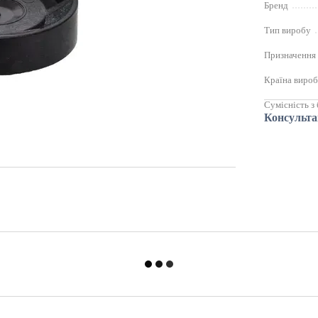
Бренд
Тип виробу
Призначення
Країна виро
Сумісність з
Консульта