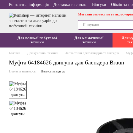
Перейти до основного контенту
Контактна інформація
Доставка та сплата
Відгуки
Обмін та п
Магазин запчастин та аксесуарів
Для великої побутової
Для кліматичної
Для к
техніки
техніки
тех
Головна
Для кухонної техніки
Запчастини для блендерів та міксерів
Муфт
Муфта 64184626 двигуна для блендера Braun
Немає в наявності
Написати відгук