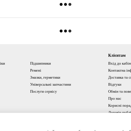
Клієнтам
іки
Підшипники
Вхід до кабі
Ремені
Контактна ін
Змазки, герметики
Доставка та с
Універсальні запчастини
Відгуки
Послуги сервісу
Обмін та пов
Про нас
Корисні пора
Договір публ
Ми в соцмереж