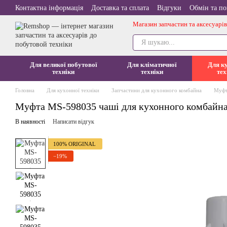
Перейти до основного контенту
Контактна інформація
Доставка та сплата
Відгуки
Обмін та п
Магазин запчастин та аксесуарів
Для великої побутової
Для кліматичної
Для к
техніки
техніки
тех
Головна
Для кухонної техніки
Запчастини для кухонного комбайна
Муфт
Муфта MS-598035 чаші для кухонного комбайна 
В наявності
Написати відгук
100% ORIGINAL
−19%