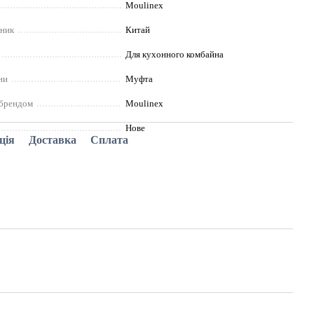
Moulinex
бник
Китай
Для кухонного комбайна
ни
Муфта
 брендом
Moulinex
Нове
ція
Доставка
Сплата