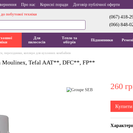
овернення
Про нас
Корисні поради
Договір публічної оферти
 до побутової техніки
(067) 418-2
(066) 848-0
ухонної
Для
Тепло та
Підшипники
Ремен
ніки
пилососів
обігрів
и, перехідники, коплери для кухонних комбайнів
Moulinex, Tefal AAT**, DFC**, FP**
260 гр
Купити
Характер