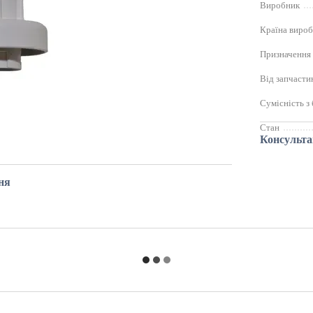
Виробник
Країна виро
Призначення
Від запчасти
Сумісність з
Стан
Консульта
ня