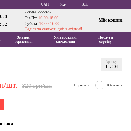
UAH
Укр
Вхід
Графік роботи:
9-20
Пн-Пт:
10:00-18:00
Мій кошик
Субота:
10:00-16:00
2-32
Неділя та святкові дні: вихідний.
Змазки,
Універсальні
Послуги
і
герметики
запчастини
сервісу
Артикул
197004
н/шт.
320 грн/шт.
Порівняти
В бажання
истики