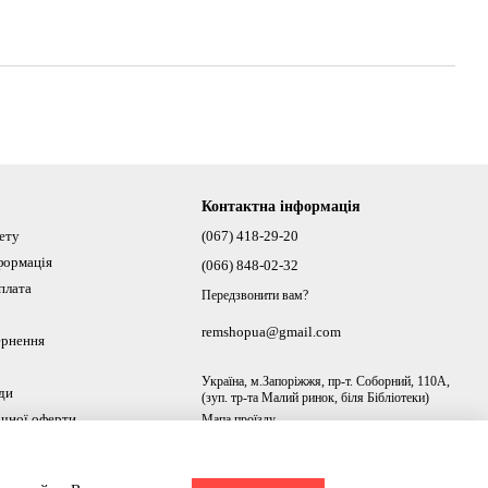
Контактна інформація
нету
(067) 418-29-20
формація
(066) 848-02-32
плата
Передзвонити вам?
remshopua@gmail.com
ернення
Україна, м.Запоріжжя, пр-т. Соборний, 110А,
ди
(зуп. тр-та Малий ринок, біля Бібліотеки)
ічної оферти
Мапа проїзду
ах