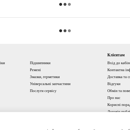
Клієнтам
іки
Підшипники
Вхід до кабі
Ремені
Контактна ін
Змазки, герметики
Доставка та с
Універсальні запчастини
Відгуки
Послуги сервісу
Обмін та пов
Про нас
Корисні пора
Договір публ
Ми в соцмереж