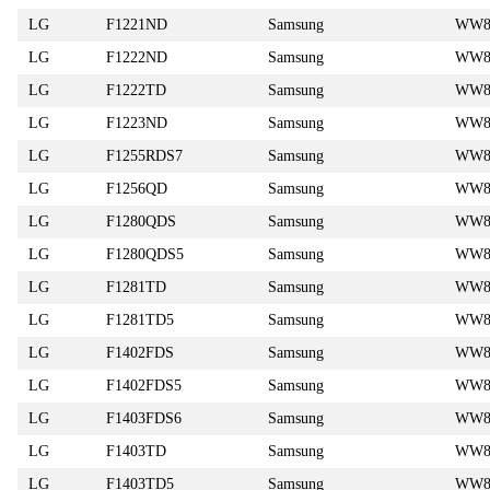
LG
F1221ND
Samsung
WW8
LG
F1222ND
Samsung
WW8
LG
F1222TD
Samsung
WW8
LG
F1223ND
Samsung
WW8
LG
F1255RDS7
Samsung
WW8
LG
F1256QD
Samsung
WW8
LG
F1280QDS
Samsung
WW8
LG
F1280QDS5
Samsung
WW8
LG
F1281TD
Samsung
WW8
LG
F1281TD5
Samsung
WW8
LG
F1402FDS
Samsung
WW8
LG
F1402FDS5
Samsung
WW8
LG
F1403FDS6
Samsung
WW8
LG
F1403TD
Samsung
WW8
LG
F1403TD5
Samsung
WW8