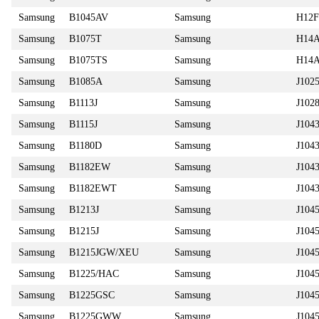
Samsung
B1045AV
Samsung
H12
Samsung
B1075T
Samsung
H14
Samsung
B1075TS
Samsung
H14
Samsung
B1085A
Samsung
J102
Samsung
B1113J
Samsung
J102
Samsung
B1115J
Samsung
J104
Samsung
B1180D
Samsung
J104
Samsung
B1182EW
Samsung
J104
Samsung
B1182EWT
Samsung
J104
Samsung
B1213J
Samsung
J104
Samsung
B1215J
Samsung
J104
Samsung
B1215JGW/XEU
Samsung
J104
Samsung
B1225/HAC
Samsung
J104
Samsung
B1225GSC
Samsung
J10
Samsung
B1225GWW
Samsung
J104