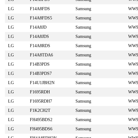
LG
F14A8FDS
Samsung
WW9
LG
F14A8FDS5
Samsung
WW9
LG
F14A8JD
Samsung
WW9
LG
F14A8JDS
Samsung
WW9
LG
F14A8RDS
Samsung
WW9
LG
F14A8TDA6
Samsung
WW9
LG
F14B3PDS
Samsung
WW9
LG
F14B3PDS7
Samsung
WW9
LG
F14U1JBH2N
Samsung
WW9
LG
F1695RDH
Samsung
WW9
LG
F1695RDH7
Samsung
WW9
LG
F1K2CH2T
Samsung
WW9
LG
FH495BDS2
Samsung
WW9
LG
FH495BDS6
Samsung
WW9