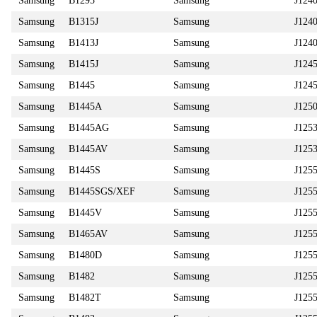
Samsung
B1295
Samsung
J124
Samsung
B1315J
Samsung
J12
Samsung
B1413J
Samsung
J12
Samsung
B1415J
Samsung
J124
Samsung
B1445
Samsung
J12
Samsung
B1445A
Samsung
J12
Samsung
B1445AG
Samsung
J125
Samsung
B1445AV
Samsung
J125
Samsung
B1445S
Samsung
J125
Samsung
B1445SGS/XEF
Samsung
J125
Samsung
B1445V
Samsung
J125
Samsung
B1465AV
Samsung
J12
Samsung
B1480D
Samsung
J125
Samsung
B1482
Samsung
J125
Samsung
B1482T
Samsung
J12