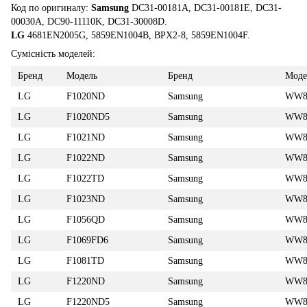
Код по оригиналу:
Samsung
DC31-00181A, DC31-00181E, DC31-
00030A, DC90-11110K, DC31-30008D.
LG
4681EN2005G, 5859EN1004B, BPX2-8, 5859EN1004F.
Сумісність моделей:
Бренд
Модель
Бренд
Моде
LG
F1020ND
Samsung
WW8
LG
F1020ND5
Samsung
WW8
LG
F1021ND
Samsung
WW8
LG
F1022ND
Samsung
WW8
LG
F1022TD
Samsung
WW8
LG
F1023ND
Samsung
WW8
LG
F1056QD
Samsung
WW8
LG
F1069FD6
Samsung
WW8
LG
F1081TD
Samsung
WW8
LG
F1220ND
Samsung
WW8
LG
F1220ND5
Samsung
WW8