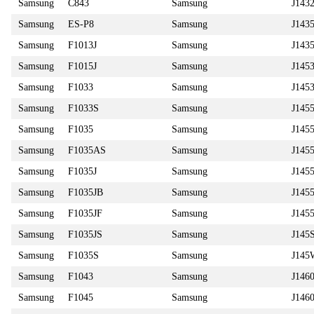
Samsung
C843
Samsung
J14
Samsung
ES-P8
Samsung
J143
Samsung
F1013J
Samsung
J14
Samsung
F1015J
Samsung
J145
Samsung
F1033
Samsung
J145
Samsung
F1033S
Samsung
J145
Samsung
F1035
Samsung
J145
Samsung
F1035AS
Samsung
J145
Samsung
F1035J
Samsung
J14
Samsung
F1035JB
Samsung
J145
Samsung
F1035JF
Samsung
J145
Samsung
F1035JS
Samsung
J145
Samsung
F1035S
Samsung
J145
Samsung
F1043
Samsung
J146
Samsung
F1045
Samsung
J146