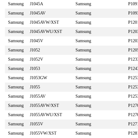
Samsung
J1045A
Samsung
P109
Samsung
J1045AV
Samsung
P109
Samsung
J1045AVW/XST
Samsung
P120
Samsung
J1045AVWU/XST
Samsung
P120
Samsung
J1045V
Samsung
P120
Samsung
J1052
Samsung
P120
Samsung
J1052V
Samsung
P123
Samsung
J1053
Samsung
P124
Samsung
J1053GW
Samsung
P125
Samsung
J1055
Samsung
P125
Samsung
J1055AV
Samsung
P125
Samsung
J1055AVW/XST
Samsung
P127
Samsung
J1055AVWU/XST
Samsung
P12
Samsung
J1055V
Samsung
P127
Samsung
J1055VW/XST
Samsung
P12