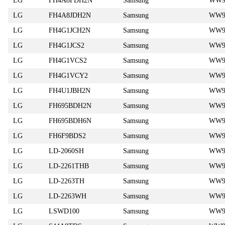
LG
FH4A8FDH2N
Samsung
WW9
LG
FH4A8JDH2N
Samsung
WW9
LG
FH4G1JCH2N
Samsung
WW9
LG
FH4G1JCS2
Samsung
WW9
LG
FH4G1VCS2
Samsung
WW9
LG
FH4G1VCY2
Samsung
WW9
LG
FH4U1JBH2N
Samsung
WW9
LG
FH695BDH2N
Samsung
WW90
LG
FH695BDH6N
Samsung
WW90
LG
FH6F9BDS2
Samsung
WW9
LG
LD-2060SH
Samsung
WW9
LG
LD-2261THB
Samsung
WW9
LG
LD-2263TH
Samsung
WW90
LG
LD-2263WH
Samsung
WW9
LG
LSWD100
Samsung
WW90