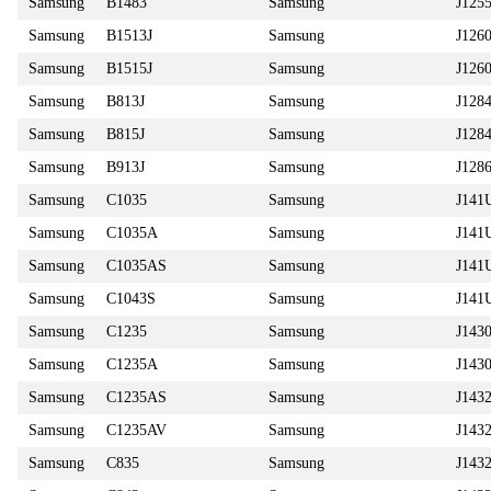
Samsung
B1483
Samsung
J12
Samsung
B1513J
Samsung
J126
Samsung
B1515J
Samsung
J126
Samsung
B813J
Samsung
J128
Samsung
B815J
Samsung
J128
Samsung
B913J
Samsung
J128
Samsung
C1035
Samsung
J141
Samsung
C1035A
Samsung
J141
Samsung
C1035AS
Samsung
J14
Samsung
C1043S
Samsung
J14
Samsung
C1235
Samsung
J143
Samsung
C1235A
Samsung
J14
Samsung
C1235AS
Samsung
J143
Samsung
C1235AV
Samsung
J143
Samsung
C835
Samsung
J14