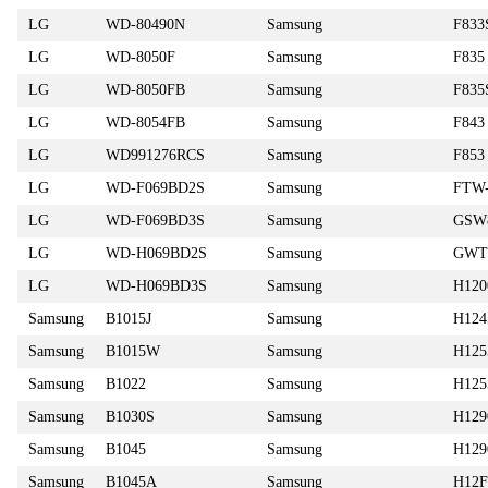
LG
WD-80490N
Samsung
F833
LG
WD-8050F
Samsung
F835
LG
WD-8050FB
Samsung
F835
LG
WD-8054FB
Samsung
F843
LG
WD991276RCS
Samsung
F853
LG
WD-F069BD2S
Samsung
FTW-
LG
WD-F069BD3S
Samsung
GSW
LG
WD-H069BD2S
Samsung
GWT
LG
WD-H069BD3S
Samsung
H120
Samsung
B1015J
Samsung
H124
Samsung
B1015W
Samsung
H125
Samsung
B1022
Samsung
H12
Samsung
B1030S
Samsung
H129
Samsung
B1045
Samsung
H12
Samsung
B1045A
Samsung
H12