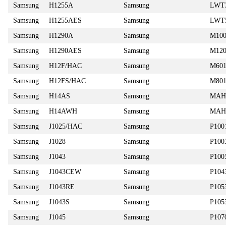
Samsung
H1255A
Samsung
LWT
Samsung
H1255AES
Samsung
LWT
Samsung
H1290A
Samsung
M100
Samsung
H1290AES
Samsung
M120
Samsung
H12F/HAC
Samsung
M60
Samsung
H12FS/HAC
Samsung
M80
Samsung
H14AS
Samsung
MAH
Samsung
H14AWH
Samsung
MAH
Samsung
J1025/HAC
Samsung
P100
Samsung
J1028
Samsung
P100
Samsung
J1043
Samsung
P100
Samsung
J1043CEW
Samsung
P104
Samsung
J1043RE
Samsung
P105
Samsung
J1043S
Samsung
P105
Samsung
J1045
Samsung
P107