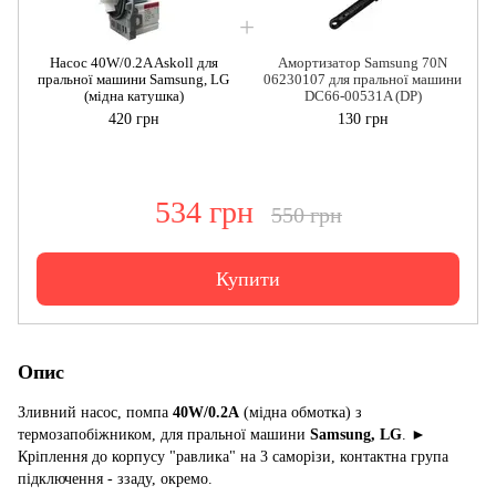
Насос 40W/0.2A Askoll для
Амортизатор Samsung 70N
пральної машини Samsung, LG
06230107 для пральної машини
(мідна катушка)
DC66-00531A (DP)
420 грн
130 грн
534 грн
550 грн
Купити
Опис
Зливний насос, помпа
40W/0.2A
(мідна обмотка) з
термозапобіжником, для пральної машини
Samsung, LG
. ►
Кріплення до корпусу "равлика" на 3 саморізи, контактна група
підключення - ззаду, окремо.