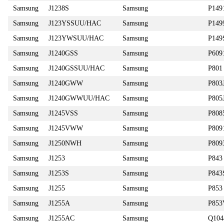
Samsung
J1238S
Samsung
P14
Samsung
J123YSSUU/HAC
Samsung
P149
Samsung
J123YWSUU/HAC
Samsung
P149
Samsung
J1240GSS
Samsung
P609
Samsung
J1240GSSUU/HAC
Samsung
P801
Samsung
J1240GWW
Samsung
P803
Samsung
J1240GWWUU/HAC
Samsung
P805
Samsung
J1245VSS
Samsung
P808
Samsung
J1245VWW
Samsung
P809
Samsung
J1250NWH
Samsung
P809
Samsung
J1253
Samsung
P843
Samsung
J1253S
Samsung
P843
Samsung
J1255
Samsung
P853
Samsung
J1255A
Samsung
P853
Samsung
J1255AC
Samsung
Q104