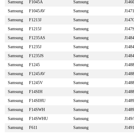
Samsung
F1045A
Samsung
J146
Samsung
F1045AV
Samsung
J147
Samsung
F1213J
Samsung
J147
Samsung
F1215J
Samsung
J147
Samsung
F1235AS
Samsung
J148
Samsung
F1235J
Samsung
J148
Samsung
F1235JS
Samsung
J148
Samsung
F1245
Samsung
J148
Samsung
F1245AV
Samsung
J148
Samsung
F1245V
Samsung
J148
Samsung
F14SIH
Samsung
J148
Samsung
F14SIHU
Samsung
J148
Samsung
F14SWH
Samsung
J14
Samsung
F14SWHU
Samsung
J149
Samsung
F611
Samsung
J14