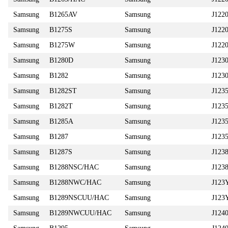
Samsung
B1265AV
Samsung
J122
Samsung
B1275S
Samsung
J122
Samsung
B1275W
Samsung
J122
Samsung
B1280D
Samsung
J123
Samsung
B1282
Samsung
J12
Samsung
B1282ST
Samsung
J123
Samsung
B1282T
Samsung
J123
Samsung
B1285A
Samsung
J123
Samsung
B1287
Samsung
J123
Samsung
B1287S
Samsung
J123
Samsung
B1288NSC/HAC
Samsung
J123
Samsung
B1288NWC/HAC
Samsung
J12
Samsung
B1289NSCUU/HAC
Samsung
J12
Samsung
B1289NWCUU/HAC
Samsung
J124