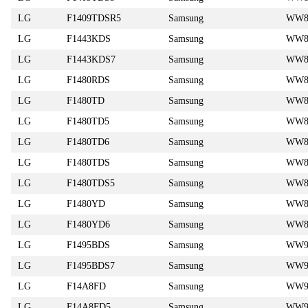
LG
F1409TDSR5
Samsung
WW8
LG
F1443KDS
Samsung
WW8
LG
F1443KDS7
Samsung
WW8
LG
F1480RDS
Samsung
WW8
LG
F1480TD
Samsung
WW8
LG
F1480TD5
Samsung
WW8
LG
F1480TD6
Samsung
WW8
LG
F1480TDS
Samsung
WW8
LG
F1480TDS5
Samsung
WW8
LG
F1480YD
Samsung
WW8
LG
F1480YD6
Samsung
WW8
LG
F1495BDS
Samsung
WW9
LG
F1495BDS7
Samsung
WW9
LG
F14A8FD
Samsung
WW9
LG
F14A8FD5
Samsung
WW9