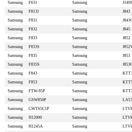
Samsung
F631
Samsung
J149
Samsung
F813J
Samsung
J843
Samsung
F831
Samsung
J84
Samsung
F832
Samsung
J845
Samsung
F833
Samsung
J852
Samsung
F833S
Samsung
J85
Samsung
F835
Samsung
J853
Samsung
F835S
Samsung
J85
Samsung
F843
Samsung
KTT
Samsung
F853
Samsung
KTT
Samsung
FTW-85P
Samsung
KTT
Samsung
GSW850P
Samsung
LA57
Samsung
GWT65C1P
Samsung
LTV
Samsung
H12000
Samsung
LTV
Samsung
H1245A
Samsung
LTV