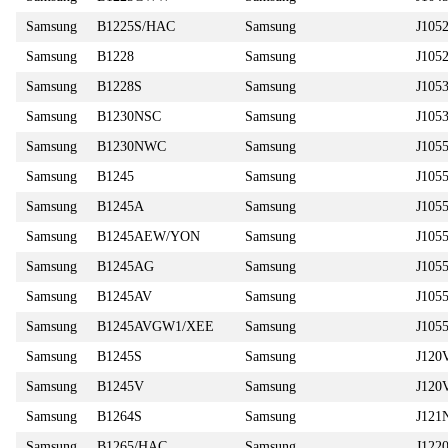
Samsung
B1225S/HAC
Samsung
J105
Samsung
B1228
Samsung
J105
Samsung
B1228S
Samsung
J105
Samsung
B1230NSC
Samsung
J105
Samsung
B1230NWC
Samsung
J105
Samsung
B1245
Samsung
J105
Samsung
B1245A
Samsung
J105
Samsung
B1245AEW/YON
Samsung
J10
Samsung
B1245AG
Samsung
J105
Samsung
B1245AV
Samsung
J105
Samsung
B1245AVGW1/XEE
Samsung
J10
Samsung
B1245S
Samsung
J120
Samsung
B1245V
Samsung
J12
Samsung
B1264S
Samsung
J121
Samsung
B1265/HAC
Samsung
J122