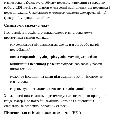
магнетрона. Забезпечує стабільну передачу живлення та коректну
роботу СВЧ-печі, захищаючи електронні компоненти від перешкод і
перевантажень. Є важливим елементом системи електромагнітної
фільтрації мікрохвильової печі.
Симптоми виходу з ладу
Несправність прохідного конденсатора магнетрона може
проявлятися такими ознаками:
мікрохвильова піч вмикається, але
не нагріває
або нагрів
нестабільний
поява
сторонніх шумів, тріску або гулу
під час роботи
виникнення
перешкод у електромережі
або збоїв у роботі
іншої техніки
можливе
іскріння чи сліди підгоряння
в зоні підключення
магнетрона
спрацьовування
захисних елементів або запобіжників
За наявності цих симптомів рекомендується перевірити прохідний
конденсатор і, за потреби, замінити його для відновлення
стабільної та безпечної роботи СВЧ-печі.
Підходить для всіх
мікрохвильових печей (НВЧ)