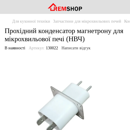
Для кухонної техніки
Запчастини для мікрохвильових печей
Ко
Прохідний конденсатор магнетрону для
мікрохвильової печі (НВЧ)
В наявності
Артикул:
130022
Написати відгук