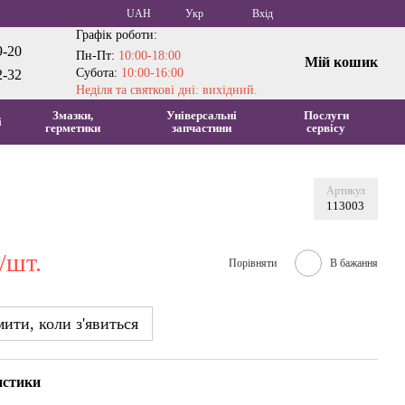
UAH
Укр
Вхід
Графік роботи:
9-20
Пн-Пт:
10:00-18:00
Мій кошик
Субота:
10:00-16:00
2-32
Неділя та святкові дні: вихідний.
Змазки,
Універсальні
Послуги
і
герметики
запчастини
сервісу
Артикул
113003
/шт.
Порівняти
В бажання
ити, коли з'явиться
истики