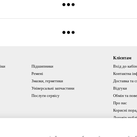
Клієнтам
іки
Підшипники
Вхід до кабі
Ремені
Контактна ін
Змазки, герметики
Доставка та с
Універсальні запчастини
Відгуки
Послуги сервісу
Обмін та пов
Про нас
Корисні пора
Договір публ
Ми в соцмереж