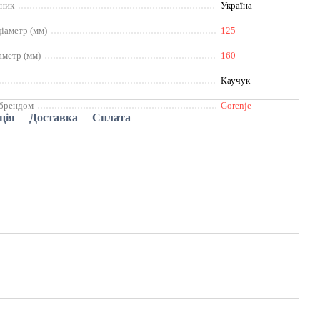
бник
Україна
іаметр (мм)
125
аметр (мм)
160
Каучук
 брендом
Gorenje
ція
Доставка
Сплата