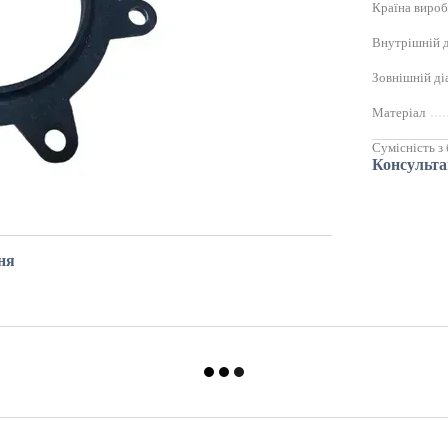
Країна виро
Внутрішній д
Зовнішній ді
Матеріал
Сумісність з
Консульта
ня