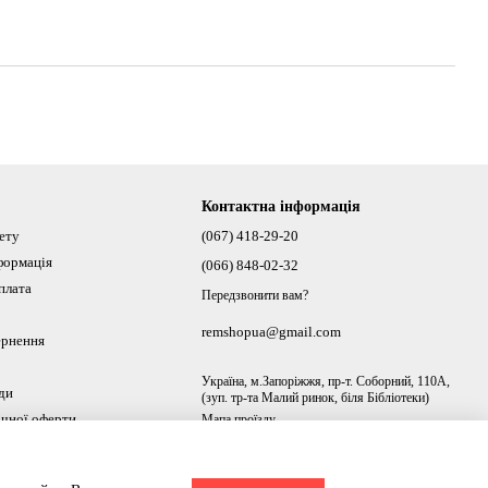
Контактна інформація
нету
(067) 418-29-20
формація
(066) 848-02-32
плата
Передзвонити вам?
remshopua@gmail.com
ернення
Україна, м.Запоріжжя, пр-т. Соборний, 110А,
ди
(зуп. тр-та Малий ринок, біля Бібліотеки)
ічної оферти
Мапа проїзду
ах