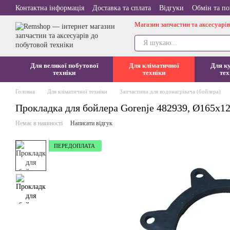
Перейти до основного контенту
Контактна інформація
Доставка та сплата
Відгуки
Обмін та п
Магазин запчастин та аксесуарів
Для великої побутової
Для кліматичної
Для к
техніки
техніки
тех
Головна
Для кліматичної техніки
Запчастини для водонагрівача (бойлера)
Прокладка для бойлера Gorenje 482939, Ø165x12
Немає в наявності
Написати відгук
ПЕРЕДОПЛАТА