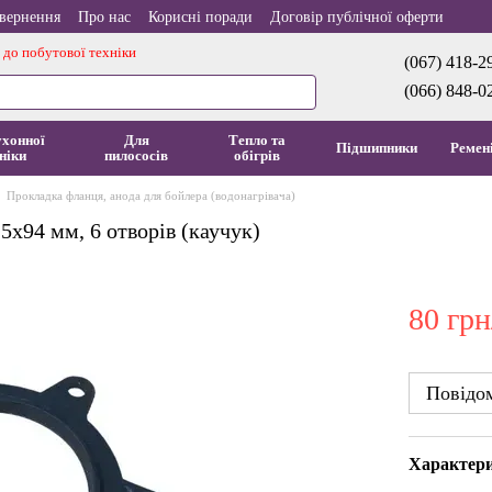
овернення
Про нас
Корисні поради
Договір публічної оферти
 до побутової техніки
(067) 418-2
(066) 848-0
ухонної
Для
Тепло та
Підшипники
Ремен
ніки
пилососів
обігрів
Прокладка фланця, анода для бойлера (водонагрівача)
5x94 мм, 6 отворів (каучук)
80 грн
Повідом
Характер