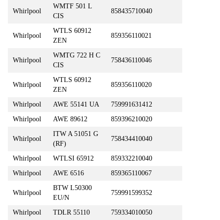
WMTF 501 L
Whirlpool
858435710040
CIS
WTLS 60912
Whirlpool
859356110021
ZEN
WMTG 722 H C
Whirlpool
758436110046
CIS
WTLS 60912
Whirlpool
859356110020
ZEN
Whirlpool
AWE 55141 UA
759991631412
Whirlpool
AWE 89612
859396210020
ITW A 51051 G
Whirlpool
758434410040
(RF)
Whirlpool
WTLSI 65912
859332210040
Whirlpool
AWE 6516
859365110067
BTW L50300
Whirlpool
759991599352
EU/N
Whirlpool
TDLR 55110
759334010050