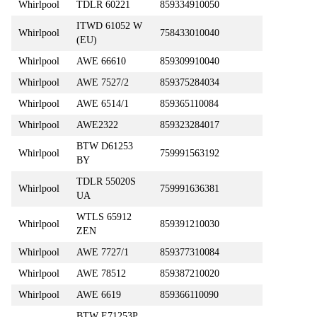
Whirlpool
TDLR 60221
859334910050
ITWD 61052 W
Whirlpool
758433010040
(EU)
Whirlpool
AWE 66610
859309910040
Whirlpool
AWE 7527/2
859375284034
Whirlpool
AWE 6514/1
859365110084
Whirlpool
AWE2322
859323284017
BTW D61253
Whirlpool
759991563192
BY
TDLR 55020S
Whirlpool
759991636381
UA
WTLS 65912
Whirlpool
859391210030
ZEN
Whirlpool
AWE 7727/1
859377310084
Whirlpool
AWE 78512
859387210020
Whirlpool
AWE 6619
859366110090
BTW E71253P