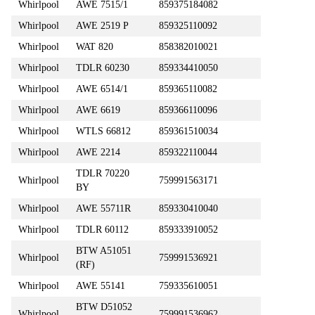
Whirlpool
AWE 7515/1
859375184082
Whirlpool
AWE 2519 P
859325110092
Whirlpool
WAT 820
858382010021
Whirlpool
TDLR 60230
859334410050
Whirlpool
AWE 6514/1
859365110082
Whirlpool
AWE 6619
859366110096
Whirlpool
WTLS 66812
859361510034
Whirlpool
AWE 2214
859322110044
TDLR 70220
Whirlpool
759991563171
BY
Whirlpool
AWE 55711R
859330410040
Whirlpool
TDLR 60112
859333910052
BTW A51051
Whirlpool
759991536921
(RF)
Whirlpool
AWE 55141
759335610051
BTW D51052
Whirlpool
759991536962