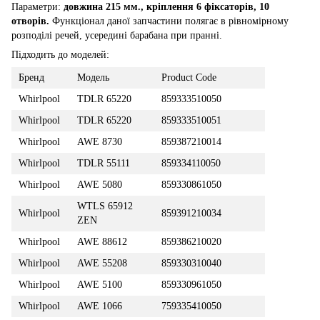
Параметри:
довжина 215 мм., кріплення 6 фіксаторів, 10
отворів.
Функціонал даної запчастини полягає в рівномірному
розподілі речей, усередині барабана при пранні.
Підходить до моделей:
Бренд
Модель
Product Code
Whirlpool
TDLR 65220
859333510050
Whirlpool
TDLR 65220
859333510051
Whirlpool
AWE 8730
859387210014
Whirlpool
TDLR 55111
859334110050
Whirlpool
AWE 5080
859330861050
WTLS 65912
Whirlpool
859391210034
ZEN
Whirlpool
AWE 88612
859386210020
Whirlpool
AWE 55208
859330310040
Whirlpool
AWE 5100
859330961050
Whirlpool
AWE 1066
759335410050