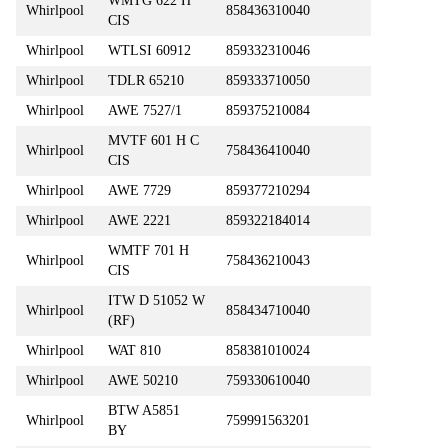
WMTG 622 H
Whirlpool
858436310040
CIS
Whirlpool
WTLSI 60912
859332310046
Whirlpool
TDLR 65210
859333710050
Whirlpool
AWE 7527/1
859375210084
MVTF 601 H C
Whirlpool
758436410040
CIS
Whirlpool
AWE 7729
859377210294
Whirlpool
AWE 2221
859322184014
WMTF 701 H
Whirlpool
758436210043
CIS
ITW D 51052 W
Whirlpool
858434710040
(RF)
Whirlpool
WAT 810
858381010024
Whirlpool
AWE 50210
759330610040
BTW A5851
Whirlpool
759991563201
BY