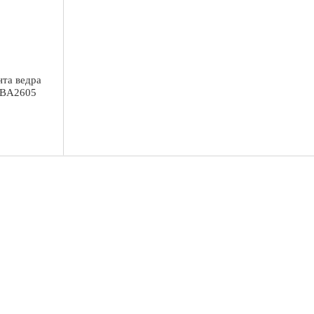
нта ведра
 BBA2605