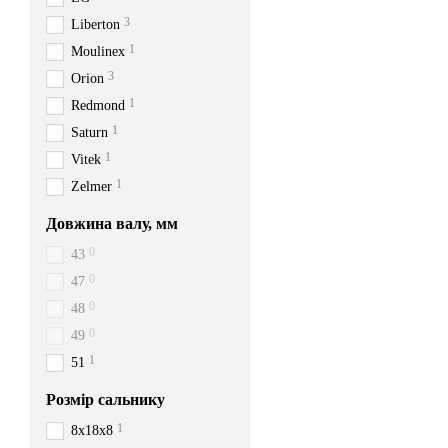
3
Liberton
1
Moulinex
3
Orion
1
Redmond
1
Saturn
1
Vitek
1
Zelmer
Довжина валу, мм
0
43
0
47
0
48
0
49
1
51
Розмір сальнику
1
8x18x8