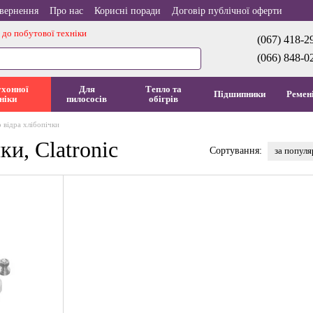
овернення
Про нас
Корисні поради
Договір публічної оферти
 до побутової техніки
(067) 418-2
(066) 848-0
ухонної
Для
Тепло та
Підшипники
Ремен
ніки
пилососів
обігрів
 відра хлібопічки
ки, Clatronic
за попул
Сортування: