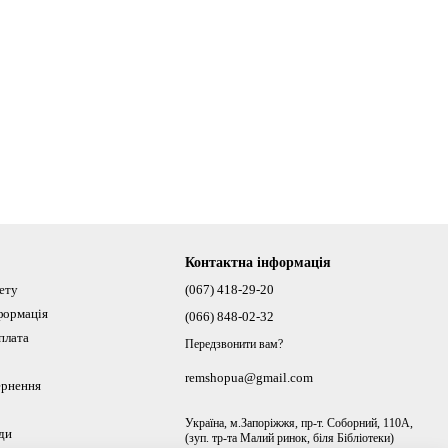
Контактна інформація
нету
(067) 418-29-20
формація
(066) 848-02-32
плата
Передзвонити вам?
remshopua@gmail.com
ернення
Україна, м.Запоріжжя, пр-т. Соборний, 110А,
ди
(зуп. тр-та Малий ринок, біля Бібліотеки)