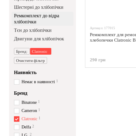
Шестерні до хлібопічки
Ремкомплект до відра
хлібопічки
Артикул: 177015
Тєн до хлібопічки
Ремкомплект для ремо
Двигуни для хлібопічок
хлебопечки Clatronic
Бренд:
Clatronic
290 грн
Очистити фільтр
Наявність
1
Немає в наявності
Бренд
1
Binatone
1
Cameron
1
Clatronic
2
Delfa
2
LG