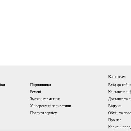
Клієнтам
іки
Підшипники
Вхід до кабі
Ремені
Контактна ін
Змазки, герметики
Доставка та с
Універсальні запчастини
Відгуки
Послуги сервісу
Обмін та пов
Про нас
Корисні пора