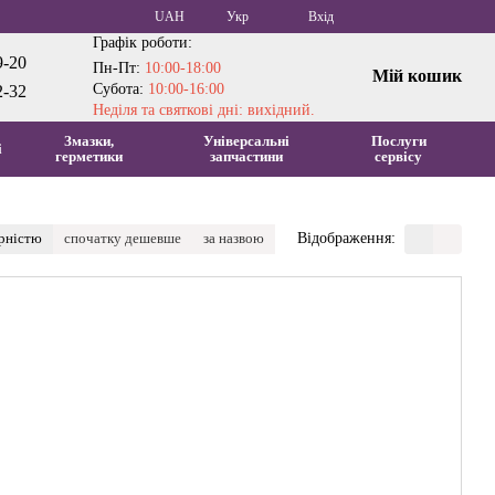
UAH
Укр
Вхід
Графік роботи:
9-20
Пн-Пт:
10:00-18:00
Мій кошик
Субота:
10:00-16:00
2-32
Неділя та святкові дні: вихідний.
Змазки,
Універсальні
Послуги
і
герметики
запчастини
сервісу
ярністю
спочатку дешевше
за назвою
Відображення: