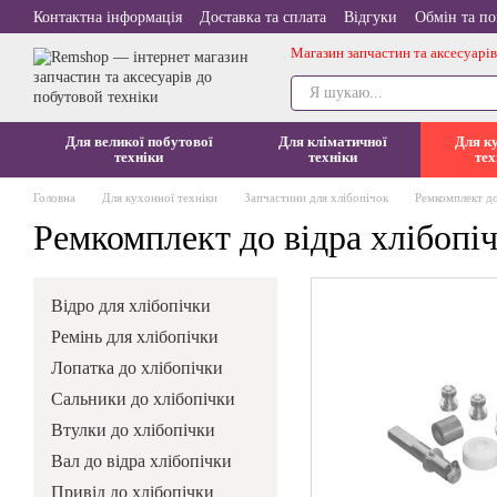
Перейти до основного контенту
Контактна інформація
Доставка та сплата
Відгуки
Обмін та п
Магазин запчастин та аксесуарів
Для великої побутової
Для кліматичної
Для к
техніки
техніки
тех
Головна
Для кухонної техніки
Запчастини для хлібопічок
Ремкомплект до
Ремкомплект до відра хлібопіч
Відро для хлібопічки
Ремінь для хлібопічки
Лопатка до хлібопічки
Сальники до хлібопічки
Втулки до хлібопічки
Вал до відра хлібопічки
Привід до хлібопічки