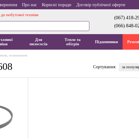
овернення
Про нас
Корисні поради
Договір публічної оферти
 до побутової техніки
(067) 418-2
(066) 848-0
ухонної
Для
Тепло та
Підшипники
Ремен
ніки
пилососів
обігрів
инові, поликлинові
608
за попул
Сортування: