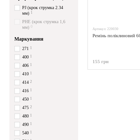
PJ (крок струмка 2.34
1
мм)
PHE (крок струмка 1,6
0
мм)
Артикул: 220030
Ремінь поліклиновий 6
Маркування
1
271
1
400
155 грн
1
406
1
410
2
414
1
416
1
450
2
475
1
480
1
490
1
540