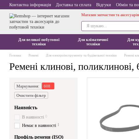
Перейти до основного контенту
Контактна інформація
Доставка та сплата
Відгуки
Обмін та п
Магазин запчастин та аксесуарів
Для великої побутової
Для кліматичної
Для к
техніки
техніки
тех
Головна
Ремені
Для електроінструменту та будівельної техніки
Ремені кл
Ремені клинові, поликлинові, 
Маркування:
608
Очистити фільтр
Наявність
0
В наявності
1
Немає в наявності
Профіль ременя (ISO)