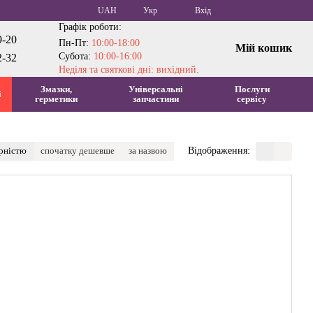
UAH
Укр
Вхід
Графік роботи:
9-20
Пн-Пт:
10:00-18:00
Мій кошик
Субота:
10:00-16:00
2-32
Неділя та святкові дні: вихідний.
Змазки,
Універсальні
Послуги
і
герметики
запчастини
сервісу
ярністю
спочатку дешевше
за назвою
Відображення: