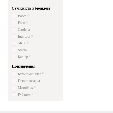
Сумісність з брендом
0
Bosch
0
Forte
0
Gardena
0
Intertool
0
SKIL
0
Sturm
0
Калібр
Призначення
0
Бетономішалка
0
Газонокосарка
0
Мотоблок
0
Рубанок