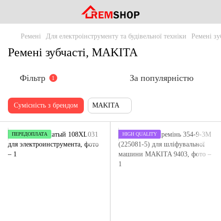
Ремені
Для електроінструменту та будівельної техніки
Ремені зу
Ремені зубчасті, MAKITA
Фільтр
За популярністю
1
Сумісність з брендом
MAKITA
ПЕРЕДОПЛАТА
HIGH QUALITY