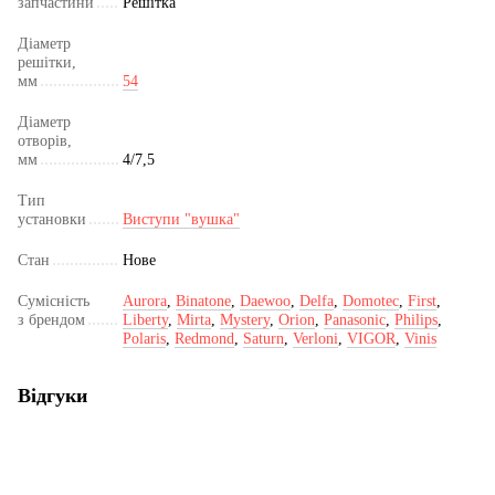
запчастини
Решітка
Діаметр
решітки,
мм
54
Діаметр
отворів,
мм
4/7,5
Тип
установки
Виступи "вушка"
Стан
Нове
Сумісність
Aurora
,
Binatone
,
Daewoo
,
Delfa
,
Domotec
,
First
,
з брендом
Liberty
,
Mirta
,
Mystery
,
Orion
,
Panasonic
,
Philips
,
Polaris
,
Redmond
,
Saturn
,
Verloni
,
VIGOR
,
Vinis
Відгуки