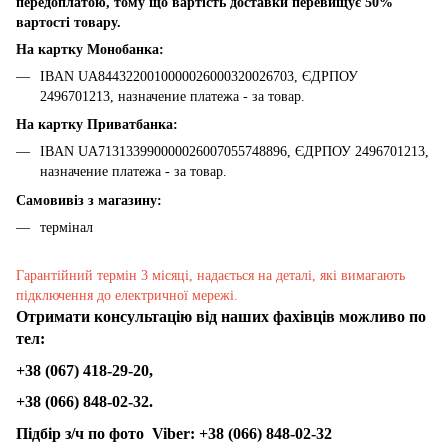
передоплатою, тому що вартість доставки перевищує 50%
вартості товару.
На картку Монобанка:
IBAN UA8443220010000026000320026703, ЄДРПОУ
2496701213, назначение платежа - за товар.
На картку Приватбанка:
IBAN UA713133990000026007055748896, ЄДРПОУ 2496701213,
назначение платежа - за товар.
Самовивіз з магазину:
термінал
Гарантійний термін 3 місяці, надається на деталі, які вимагають
підключення до електричної мережі.
Отримати консультацію від наших фахівців можливо по
тел:
+38 (067) 418-29-20,
+38 (066) 848-02-32.
Підбір з/ч по фото
Viber:
+38 (066) 848-02-32