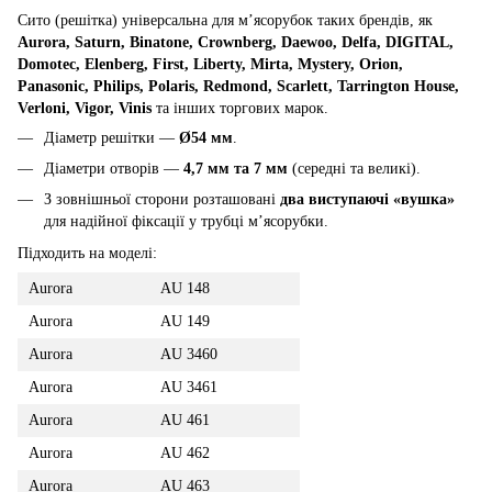
Сито (решітка) універсальна для м’ясорубок таких брендів, як
Aurora, Saturn, Binatone, Crownberg, Daewoo, Delfa, DIGITAL,
Domotec, Elenberg, First, Liberty, Mirta, Mystery, Orion,
Panasonic, Philips, Polaris, Redmond, Scarlett, Tarrington House,
Verloni, Vigor, Vinis
та інших торгових марок.
Діаметр решітки —
Ø54 мм
.
Діаметри отворів —
4,7 мм та 7 мм
(середні та великі).
З зовнішньої сторони розташовані
два виступаючі «вушка»
для надійної фіксації у трубці м’ясорубки.
Підходить на моделі:
Aurora
AU 148
Aurora
AU 149
Aurora
AU 3460
Aurora
AU 3461
Aurora
AU 461
Aurora
AU 462
Aurora
AU 463