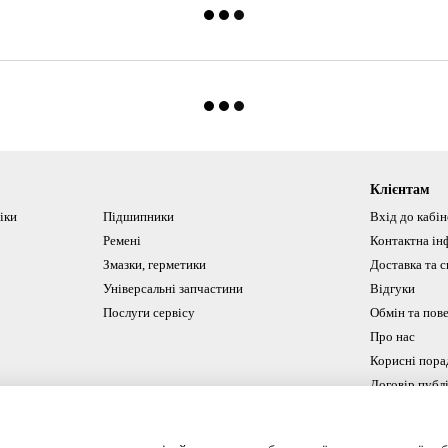
Клієнтам
іки
Підшипники
Вхід до кабі
Ремені
Контактна ін
Змазки, герметики
Доставка та с
Універсальні запчастини
Відгуки
Послуги сервісу
Обмін та пов
Про нас
Корисні пора
Договір публ
Ми в соцмереж