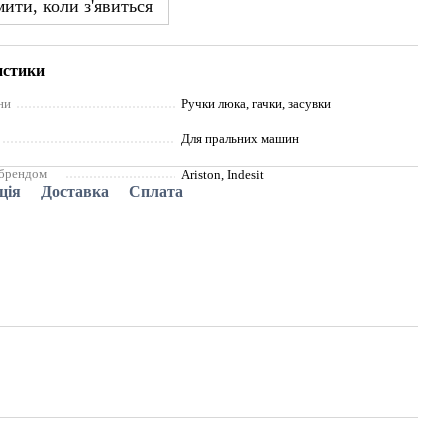
ити, коли з'явиться
истики
ни
Ручки люка, гачки, засувки
Для пральних машин
 брендом
Ariston, Indesit
ція
Доставка
Сплата