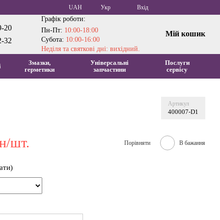
UAH
Укр
Вхід
Графік роботи:
9-20
Пн-Пт:
10:00-18:00
Мій кошик
Субота:
10:00-16:00
2-32
Неділя та святкові дні: вихідний.
Змазки,
Універсальні
Послуги
і
герметики
запчастини
сервісу
Артикул
400007-D1
н/шт.
Порівняти
В бажання
ати)