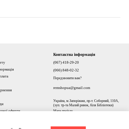
Контактна інформація
нету
(067) 418-29-20
формація
(066) 848-02-32
плата
Передзвонити вам?
remshopua@gmail.com
ернення
Україна, м.Запоріжжя, пр-т. Соборний, 110А,
ди
(зуп. тр-та Малий ринок, біля Бібліотеки)
ічної оферти
Мапа проїзду
ах