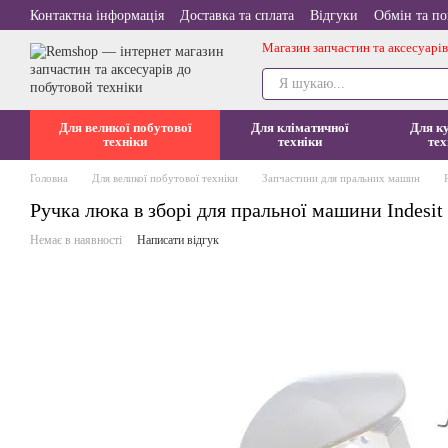
Перейти до основного контенту
Контактна інформація
Доставка та сплата
Відгуки
Обмін та п
Магазин запчастин та аксесуарів
Для великої побутової
Для кліматичної
Для к
техніки
техніки
тех
Головна
Для великої побутової техніки
Запчастини для пральних машин
Ручка люка в зборі для пральної машини Indesit
Немає в наявності
Написати відгук