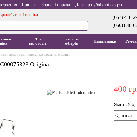
овернення
Про нас
Корисні поради
Договір публічної оферти
 до побутової техніки
(067) 418-2
(066) 848-0
ухонної
Для
Тепло та
Підшипники
Ремен
ніки
пилососів
обігрів
Ручки люка, гачки, клямки для пральної машини
 C00075323 Original
400 гр
Якість (обр