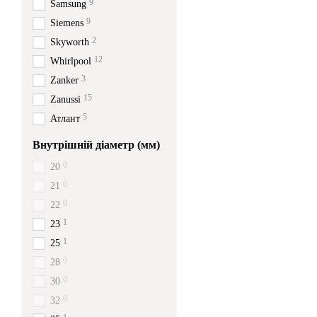
9
Samsung
9
Siemens
2
Skyworth
12
Whirlpool
3
Zanker
15
Zanussi
5
Атлант
Внутрішній діаметр (мм)
0
20
0
21
0
22
1
23
1
25
0
28
0
30
0
32