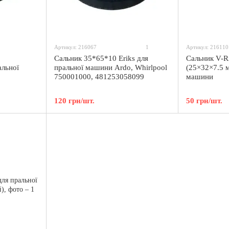
Артикул: 216067
1
Артикул: 216110
Сальник 35*65*10 Eriks для
Сальник V-R
альної
пральної машини Ardo, Whirlpool
(25×32×7.5 м
750001000, 481253058099
машини
120 грн/шт.
50 грн/шт.