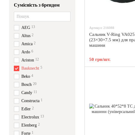
Сумісність з брендом
13
AEG
Артикул: 216088
Сальник V-Ring VA025
2
Altus
(23×30×7.5 мм) для пр
2
Amica
машини
6
Ardo
50 грн/шт.
12
Ariston
5
Bauknecht
4
Beko
20
Bosch
11
Candy
1
Constructa
2
Edler
13
Electrolux
2
Elenberg
1
Forte