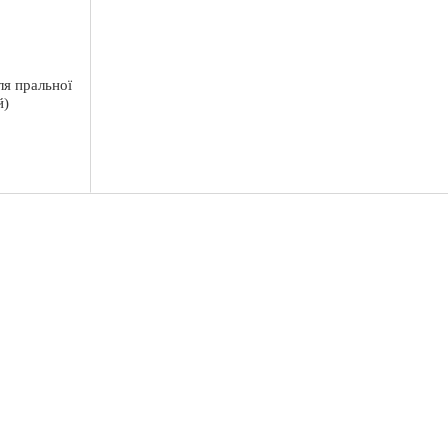
я пральної
й)