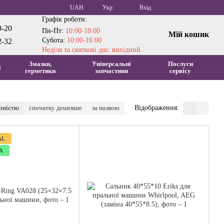
UAH
Укр
Вхід
Графік роботи:
9-20
Пн-Пт:
10:00-18:00
Мій кошик
Субота:
10:00-16:00
2-32
Неділя та святкові дні: вихідний.
Змазки,
Універсальні
Послуги
і
герметики
запчастини
сервісу
ярністю
спочатку дешевше
за назвою
Відображення:
AL
А