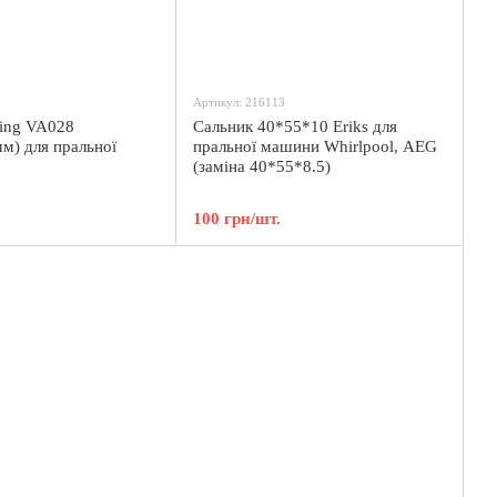
Артикул: 216113
ing VA028
Сальник 40*55*10 Eriks для
м) для пральної
пральної машини Whirlpool, AEG
(заміна 40*55*8.5)
100 грн/шт.