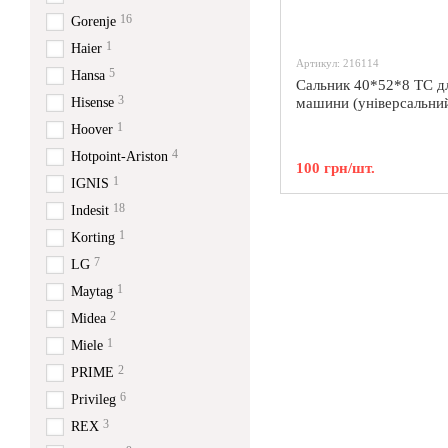
16
Gorenje
1
Haier
Артикул: 216114
5
Hansa
Сальник 40*52*8 TC дл
3
Hisense
машини (універсальни
1
Hoover
4
Hotpoint-Ariston
100 грн/шт.
1
IGNIS
18
Indesit
1
Korting
7
LG
1
Maytag
2
Midea
1
Miele
2
PRIME
6
Privileg
3
REX