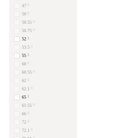
0
47
0
50
0
50.55
0
50.75
1
52
0
53.5
1
55
0
60
0
60.55
0
62
0
62.1
1
65
0
65.55
0
66
0
72
0
72.1