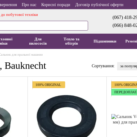
овернення
Про нас
Корисні поради
Договір публічної оферти
 до побутової техніки
(067) 418-2
(066) 848-0
ухонної
Для
Тепло та
Підшипники
Ремен
ніки
пилососів
обігрів
Сальник для пральної машини
, Bauknecht
за попул
Сортування:
100% ORIGINAL
100% ORIGIN
ПЕРЕДОПЛАТ