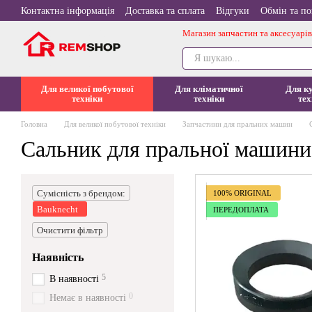
Перейти до основного контенту
Контактна інформація
Доставка та сплата
Відгуки
Обмін та п
Магазин запчастин та аксесуарів
Для великої побутової
Для кліматичної
Для к
техніки
техніки
тех
Головна
Для великої побутової техніки
Запчастини для пральних машин
Сальник для пральної машини
Сумісність з брендом:
100% ORIGINAL
Bauknecht
ПЕРЕДОПЛАТА
Очистити фільтр
Наявність
5
В наявності
0
Немає в наявності