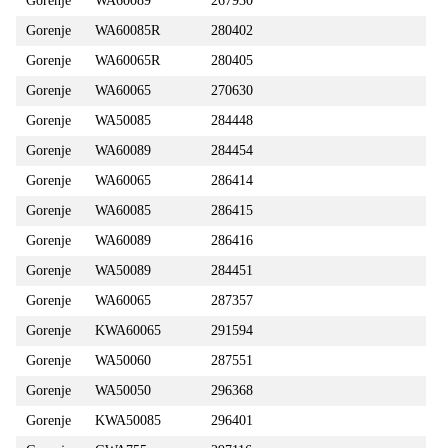
Gorenje
WA60089
267930
Gorenje
WA60085R
280402
Gorenje
WA60065R
280405
Gorenje
WA60065
270630
Gorenje
WA50085
284448
Gorenje
WA60089
284454
Gorenje
WA60065
286414
Gorenje
WA60085
286415
Gorenje
WA60089
286416
Gorenje
WA50089
284451
Gorenje
WA60065
287357
Gorenje
KWA60065
291594
Gorenje
WA50060
287551
Gorenje
WA50050
296368
Gorenje
KWA50085
296401