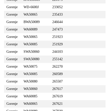
Gorenje
WD-6600J
233052
Gorenje
WA50065
235433
Gorenje
BWA50089
246644
Gorenje
WA60089
247473
Gorenje
WA50065
251923
Gorenje
WA50085
251929
Gorenje
SWA50060
244103
Gorenje
SWA50080
255142
Gorenje
WA50075
262270
Gorenje
WA50085
260589
Gorenje
WA50080
265507
Gorenje
WA50060
267617
Gorenje
WA60085
267619
Gorenje
WA60065
267621