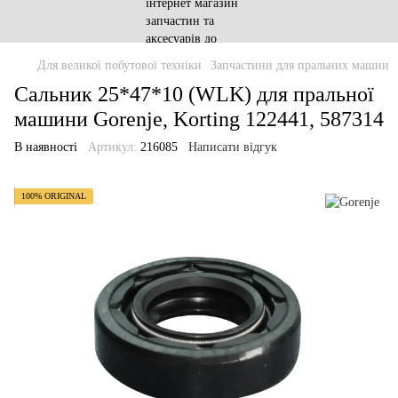
Для великої побутової техніки
Запчастини для пральних машин
Сальник 25*47*10 (WLK) для пральної
машини Gorenje, Korting 122441, 587314
В наявності
Артикул:
216085
Написати відгук
100% ORIGINAL