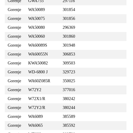
Gorenje
GWA755
297116
Gorenje
WA50089
301854
Gorenje
WA50075
301856
Gorenje
WA50080
296369
Gorenje
WA50060
301860
Gorenje
WA60089S
301948
Gorenje
WA60055N
306853
Gorenje
KWA50082
309503
Gorenje
WD-6800 J
329723
Gorenje
WA60Z085R
350025
Gorenje
W72Y2
377016
Gorenje
W72X1/R
380242
Gorenje
W72Y2/R
380244
Gorenje
WA6089
385589
Gorenje
WA6065
385592