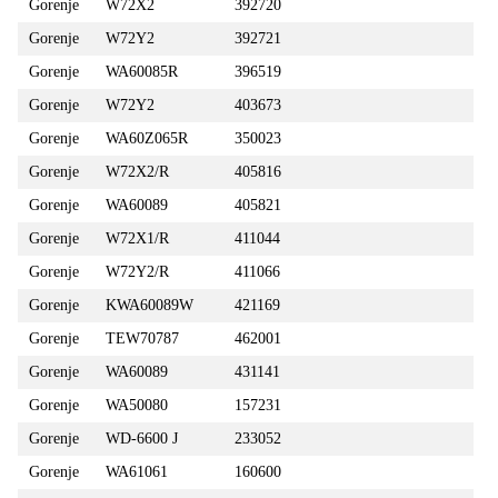
Gorenje
W72X2
392720
Gorenje
W72Y2
392721
Gorenje
WA60085R
396519
Gorenje
W72Y2
403673
Gorenje
WA60Z065R
350023
Gorenje
W72X2/R
405816
Gorenje
WA60089
405821
Gorenje
W72X1/R
411044
Gorenje
W72Y2/R
411066
Gorenje
KWA60089W
421169
Gorenje
TEW70787
462001
Gorenje
WA60089
431141
Gorenje
WA50080
157231
Gorenje
WD-6600 J
233052
Gorenje
WA61061
160600