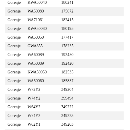
Gorenje
KWA50040
180241
Gorenje
WA50080
175672
Gorenje
WA71061
182415
Gorenje
KWA50080
180195
Gorenje
WA50050
177417
Gorenje
GWA855
178235
Gorenje
WA60089
192450
Gorenje
WA50089
192420
Gorenje
KWA50050
182535
Gorenje
WA50060
185837
Gorenje
W72Y2
349204
Gorenje
W74Y2
399494
Gorenje
W64Y2
349222
Gorenje
W74Y2
349223
Gorenje
W62Y1
349203