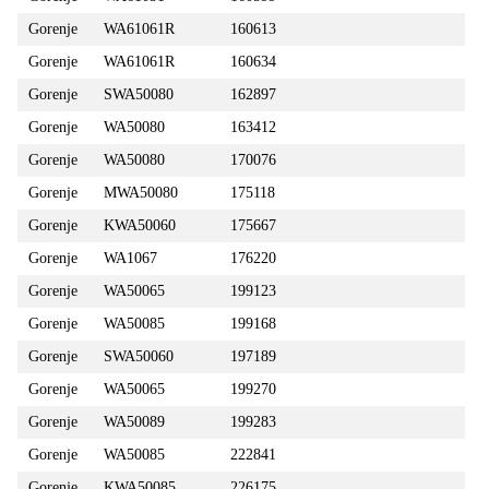
Gorenje
WA61061R
160613
Gorenje
WA61061R
160634
Gorenje
SWA50080
162897
Gorenje
WA50080
163412
Gorenje
WA50080
170076
Gorenje
MWA50080
175118
Gorenje
KWA50060
175667
Gorenje
WA1067
176220
Gorenje
WA50065
199123
Gorenje
WA50085
199168
Gorenje
SWA50060
197189
Gorenje
WA50065
199270
Gorenje
WA50089
199283
Gorenje
WA50085
222841
Gorenje
KWA50085
226175