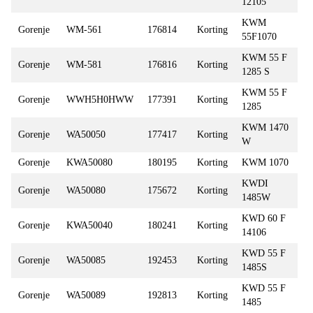
12105
KWM
Gorenje
WM-561
176814
Korting
55F1070
KWM 55 F
Gorenje
WM-581
176816
Korting
1285 S
KWM 55 F
Gorenje
WWH5H0HWW
177391
Korting
1285
KWM 1470
Gorenje
WA50050
177417
Korting
W
Gorenje
KWA50080
180195
Korting
KWM 1070
KWDI
Gorenje
WA50080
175672
Korting
1485W
KWD 60 F
Gorenje
KWA50040
180241
Korting
14106
KWD 55 F
Gorenje
WA50085
192453
Korting
1485S
KWD 55 F
Gorenje
WA50089
192813
Korting
1485