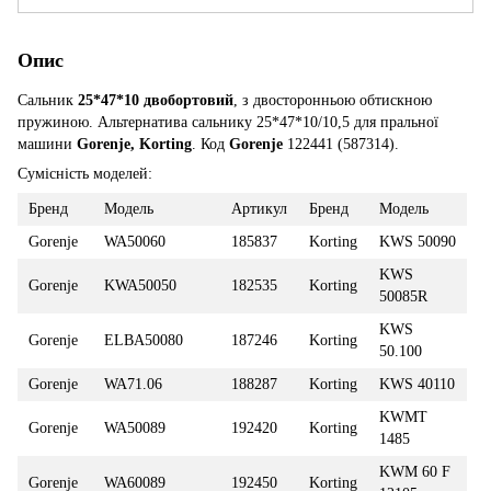
Опис
Сальник
25*47*10
двобортовий
, з двосторонньою обтискною
пружиною. Альтернатива сальнику 25*47*10/10,5 для пральної
машини
Gorenje, Korting
. Код
Gorenje
122441 (587314).
Сумісність моделей:
Бренд
Модель
Артикул
Бренд
Модель
Gorenje
WA50060
185837
Korting
KWS 50090
KWS
Gorenje
KWA50050
182535
Korting
50085R
KWS
Gorenje
ELBA50080
187246
Korting
50.100
Gorenje
WA71.06
188287
Korting
KWS 40110
KWMT
Gorenje
WA50089
192420
Korting
1485
KWM 60 F
Gorenje
WA60089
192450
Korting