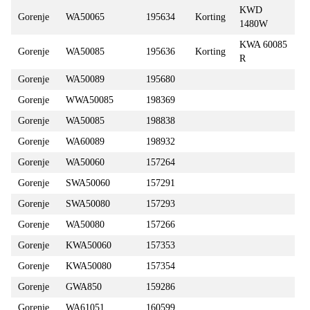
KWD
Gorenje
WA50065
195634
Korting
1480W
KWA 60085
Gorenje
WA50085
195636
Korting
R
Gorenje
WA50089
195680
Gorenje
WWA50085
198369
Gorenje
WA50085
198838
Gorenje
WA60089
198932
Gorenje
WA50060
157264
Gorenje
SWA50060
157291
Gorenje
SWA50080
157293
Gorenje
WA50080
157266
Gorenje
KWA50060
157353
Gorenje
KWA50080
157354
Gorenje
GWA850
159286
Gorenje
WA61051
160599