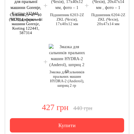
Сальник 25*47*10
Підшипник 6203-2Z
Підшипник 6204-2Z
(WLK) для пральної
ZKL (Чехія),
ZKL (Чехія),
машини Gorenje,
17x40x12 мм
20x47x14 мм
Korting 122441,
587314
Змазка для сальників
пральних машин
HYDRA-2 (Anderol),
шприц 2 гр
427 грн
440 грн
Купити