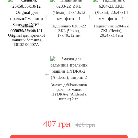
Сальник
Підшипник 6203-2Z
Підшипник 6204-2Z
25x50.55x10/12
ZKL (Чехія),
ZKL (Чехія),
Original для пральної
17x40x12 мм
20x47x14 мм
O
машини Samsung
DC62-00007A
Змазка для сальників
пральних машин
HYDRA-2 (Anderol),
шприц 2 гр
407 грн
420 грн