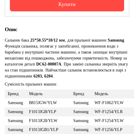
Купити
Опис
Сальник бака
25*50.55*10/12 мм
, для пральної машини
Samsung
.
Функція сальника, полягає у запобіганні, проникнення води з
барабана у внутрішні частини машини, а також захищає внутрішні
механізми від пошкоджень, забезпечуючи герметичність. Номер за
каталогом деталі
DC62-00007A
. При заміні сальника зверніть увагу
на стан підшипників. Найчастіше сальник встановлюється в парі з
підшипниками
6203, 6204
.
Сумісність пральних машин:
Бренд
Модель
Бренд
Модель
Samsung
B815JGW/YLW
Samsung
WF-F1062/YLW
Samsung
F1013JGB/YLP
Samsung
WF-F1254/YLR
Samsung
F1013JGB/YLW
Samsung
WF-F1254/YLW
Samsung
F1013JGB1/YLP
Samsung
WF-F1256/YLP