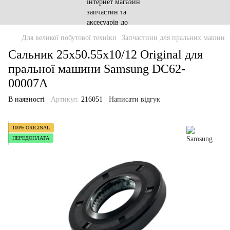
Для великої побутової техніки
Запчастини для пральних машин
Сальник 25x50.55x10/12 Original для
пральної машини Samsung DC62-
00007A
В наявності
Артикул:
216051
Написати відгук
100% ORIGINAL
ПЕРЕДОПЛАТА