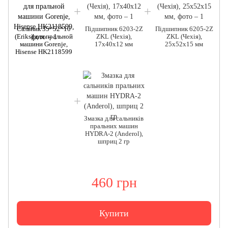
Сальник 35*52*10
Підшипник 6203-2Z
Підшипник 6205-2Z
(Eriks) для пральной
ZKL (Чехія),
ZKL (Чехія),
машини Gorenje,
17x40x12 мм
25x52x15 мм
Hisense HK2118599
Змазка для сальників
пральних машин
HYDRA-2 (Anderol),
шприц 2 гр
460 грн
Купити