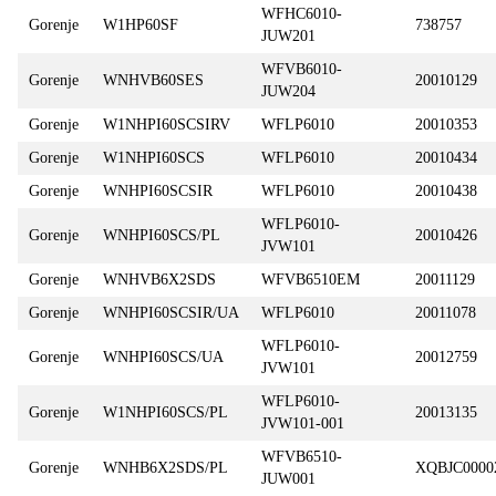
WFHC6010-
Gorenje
W1HP60SF
738757
JUW201
WFVB6010-
Gorenje
WNHVB60SES
20010129
JUW204
Gorenje
W1NHPI60SCSIRV
WFLP6010
20010353
Gorenje
W1NHPI60SCS
WFLP6010
20010434
Gorenje
WNHPI60SCSIR
WFLP6010
20010438
WFLP6010-
Gorenje
WNHPI60SCS/PL
20010426
JVW101
Gorenje
WNHVB6X2SDS
WFVB6510EM
20011129
Gorenje
WNHPI60SCSIR/UA
WFLP6010
20011078
WFLP6010-
Gorenje
WNHPI60SCS/UA
20012759
JVW101
WFLP6010-
Gorenje
W1NHPI60SCS/PL
20013135
JVW101-001
WFVB6510-
Gorenje
WNHB6X2SDS/PL
XQBJC0000
JUW001