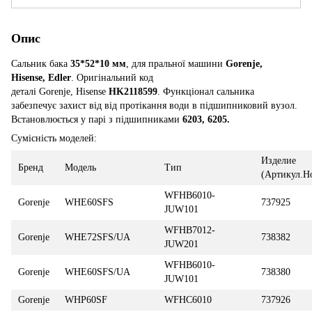
Опис
Сальник бака
35*52*10 мм
, для пральної машини
Gorenje,
Hisense, Edler
. Оригінальний код
деталі Gorenje, Hisense
HK2118599
. Функціонал сальника
забезпечує захист від від протікання води в підшипниковий вузол.
Встановлюється у парі з підшипниками
6203, 6205.
Сумісність моделей:
Изделие
Бренд
Модель
Тип
(Артикул.Н
WFHB6010-
Gorenje
WHE60SFS
737925
JUW101
WFHB7012-
Gorenje
WHE72SFS/UA
738382
JUW201
WFHB6010-
Gorenje
WHE60SFS/UA
738380
JUW101
Gorenje
WHP60SF
WFHC6010
737926