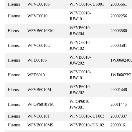
Hisense
WFVC6010S
WFVC6010-JUS001
20005661
WFVC6010-
Hisense
WFVC6010
20002256
JUW101
WFVB6010-
Hisense
WFVB6010EM
20003580
JUW204
WFVC6010-
Hisense
WFVC6010E
20003581
JUW102
WFVB6010-
Hisense
WFE6010S
1WJ060240
JUW202
WFVC6010-
Hisense
WFD6010
1WJ060239
JUW101
WFVB6010-
Hisense
WFVB6010M
20001448
JUW202
WFQP6010-
Hisense
WFQP6010VM
20011446
JVW001
Hisense
WFVC6010T
WFVC6010-JUT003
20007337
Hisense
WFVB6010MS
WFVB6010-JUS102
20009161