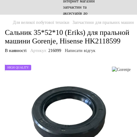
Для великої побутової техніки
Запчастини для пральних машин
Сальник 35*52*10 (Eriks) для пральной
машини Gorenje, Hisense HK2118599
В наявності
Артикул:
216099
Написати відгук
HIGH QUALITY