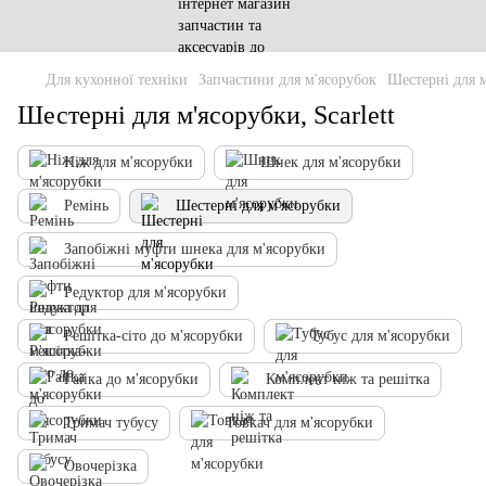
Для кухонної техніки
Запчастини для м'ясорубок
Шестерні для 
Шестерні для м'ясорубки, Scarlett
Ніж для м'ясорубки
Шнек для м'ясорубки
Ремінь
Шестерні для м'ясорубки
Запобіжні муфти шнека для м'ясорубки
Редуктор для м'ясорубки
Решітка-сіто до м'ясорубки
Тубус для м'ясорубки
Гайка до м'ясорубки
Комплект ніж та решітка
Тримач тубусу
Товкач для м'ясорубки
Овочерізка