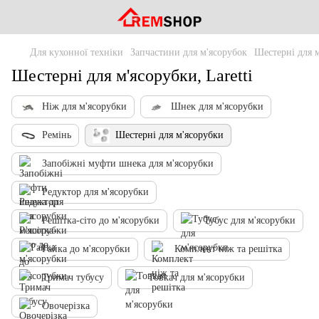
Для кухонної техніки
Запчастини для м'ясорубок
Шестерні для 
Шестерні для м'ясорубки, Laretti
Ніж для м'ясорубки
Шнек для м'ясорубки
Ремінь
Шестерні для м'ясорубки
Запобіжні муфти шнека для м'ясорубки
Редуктор для м'ясорубки
Решітка-сіто до м'ясорубки
Тубус для м'ясорубки
Гайка до м'ясорубки
Комплект ніж та решітка
Тримач тубусу
Товкач для м'ясорубки
Овочерізка