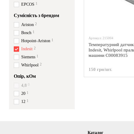
1
EPCOS
Сумісність з брендом
2
Ariston
1
Bosch
Артикул: 215004
1
Hotpoint-Ariston
Температурний датчик
2
Indesit
Indesit, Whirlpool прал
машини C00083915
1
Siemens
2
Whirlpool
150 грн/шт.
Опір, кОм
0
4,8
1
20
1
12
Каталог