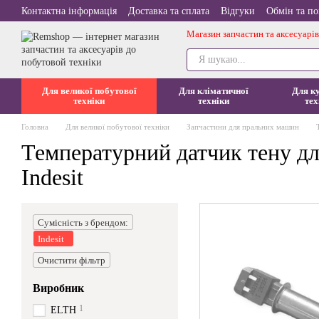
Перейти до основного контенту
Контактна інформація
Доставка та сплата
Відгуки
Обмін та п
Магазин запчастин та аксесуарів
Для великої побутової
Для кліматичної
Для к
техніки
техніки
тех
Головна
Для великої побутової техніки
Запчастини для пральних машин
Температурний датчик тену д
Indesit
Сумісність з брендом:
Indesit
Очистити фільтр
Виробник
1
ELTH