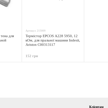
Артикул: 215009
 тена для
Термістор EPCOS A228 5950, 12
ьной
кОм, для пральної машини Indesit,
Ariston C00313117
152 грн
Клієнтам