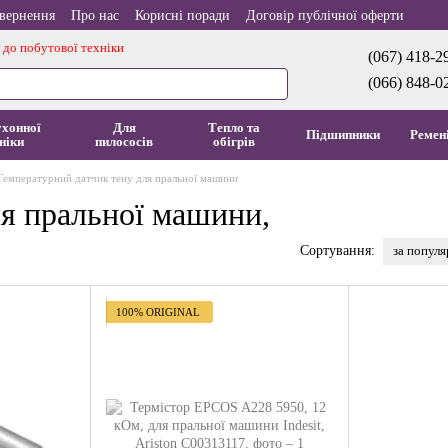
овернення
Про нас
Корисні поради
Договір публічної оферти
 до побутової техніки
(067) 418-2
(066) 848-0
ухонної
Для
Тепло та
Підшипники
Ремен
ніки
пилососів
обігрів
Температурний датчик тену для пральної машини
ля пральної машини,
за попул
Сортування:
100% ORIGINAL