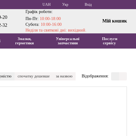
UAH
Укр
Вхід
Графік роботи:
9-20
Пн-Пт:
10:00-18:00
Мій кошик
Субота:
10:00-16:00
2-32
Неділя та святкові дні: вихідний.
Змазки,
Універсальні
Послуги
і
герметики
запчастини
сервісу
ярністю
спочатку дешевше
за назвою
Відображення: