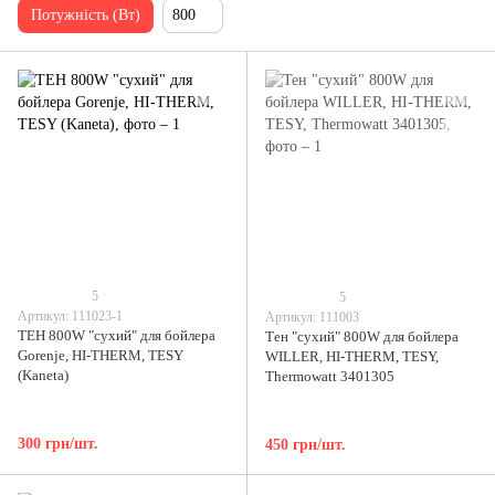
Потужність (Вт)
800
5
5
Артикул: 111023-1
Артикул: 111003
ТЕН 800W "сухий" для бойлера
Тен "сухий" 800W для бойлера
Gorenje, HI-THERM, TESY
WILLER, HI-THERM, TESY,
(Kaneta)
Thermowatt 3401305
300 грн/шт.
450 грн/шт.