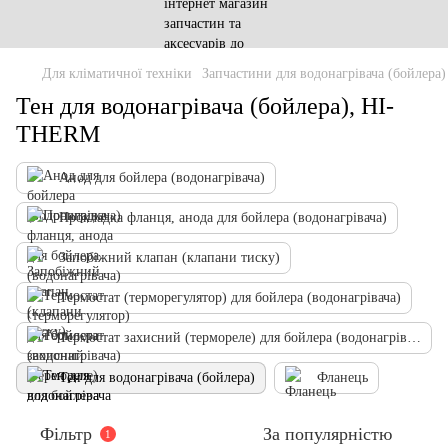
Для кліматичної техніки
Запчастини для водонагрівача (бойлера)
Тен для водонагрівача (бойлера), HI-
THERM
Анод для бойлера (водонагрівача)
Прокладка фланця, анода для бойлера (водонагрівача)
Запобіжний клапан (клапани тиску)
Термостат (терморегулятор) для бойлера (водонагрівача)
Термостат захисний (термореле) для бойлера (водонагрівача)
Тен для водонагрівача (бойлера)
Фланець
Фільтр
За популярністю
1