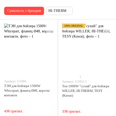
Сумісність з брендом
HI-THERM
100% ORIGINAL
2
Артикул: 111004
Артикул: 111012-1
ТЭН для бойлера 1500W
Тен 1000W "сухий" для бойлера
Whicepart, фланец Ø48, короткі
WILLER, HI-THERM, TESY
контакти
(Kawai)
430 грн/шт.
330 грн/шт.