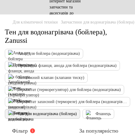
Для кліматичної техніки
Запчастини для водонагрівача (бойлера)
Тен для водонагрівача (бойлера),
Zanussi
Анод для бойлера (водонагрівача)
Прокладка фланця, анода для бойлера (водонагрівача)
Запобіжний клапан (клапани тиску)
Термостат (терморегулятор) для бойлера (водонагрівача)
Термостат захисний (термореле) для бойлера (водонагрівача)
Тен для водонагрівача (бойлера)
Фланець
Фільтр
За популярністю
1