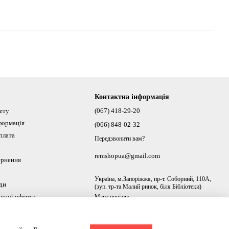
Контактна інформація
нету
(067) 418-29-20
формація
(066) 848-02-32
плата
Передзвонити вам?
remshopua@gmail.com
ернення
Україна, м.Запоріжжя, пр-т. Соборний, 110А,
ди
(зуп. тр-та Малий ринок, біля Бібліотеки)
ічної оферти
Мапа проїзду
ах