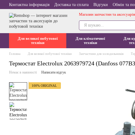
Перейти до основного контенту
Контактна інформація
Доставка та сплата
Відгуки
Обмін та п
Магазин запчастин та аксесуарів
Для великої побутової
Для кліматичної
Для к
техніки
техніки
тех
Головна
Для великої побутової техніки
Запчастини для холодильників
Те
Термостат Electrolux 2063979724 (Danfoss 077B
Немає в наявності
Написати відгук
100% ORIGINAL