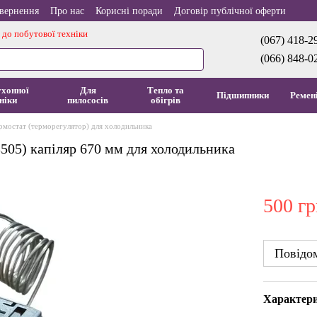
овернення
Про нас
Корисні поради
Договір публічної оферти
 до побутової техніки
(067) 418-2
(066) 848-0
ухонної
Для
Тепло та
Підшипники
Ремен
ніки
пилососів
обігрів
рмостат (терморегулятор) для холодильника
3505) капіляр 670 мм для холодильника
500 гр
Повідом
Характер