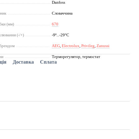
Danfoss
бник
Словаччина
бки (мм)
670
улювання (-/+)
-9º...-29°C
 брендом
AEG
,
Electrolux
,
Privileg
,
Zanussi
ни
Терморегулятор, термостат
ція
Доставка
Сплата