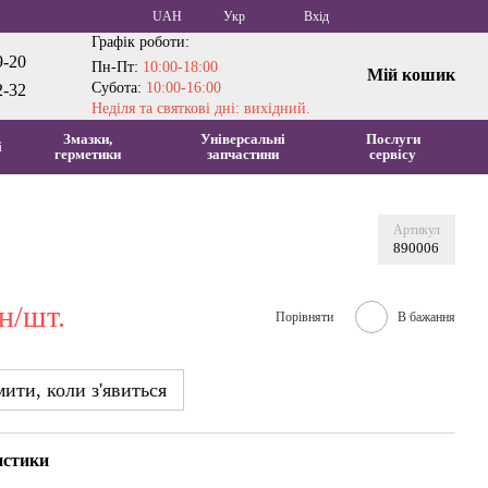
UAH
Укр
Вхід
Графік роботи:
9-20
Пн-Пт:
10:00-18:00
Мій кошик
Субота:
10:00-16:00
2-32
Неділя та святкові дні: вихідний.
Змазки,
Універсальні
Послуги
і
герметики
запчастини
сервісу
Артикул
890006
н/шт.
Порівняти
В бажання
ити, коли з'явиться
истики