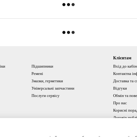
Клієнтам
іки
Підшипники
Вхід до кабі
Ремені
Контактна ін
Змазки, герметики
Доставка та с
Універсальні запчастини
Відгуки
Послуги сервісу
Обмін та пов
Про нас
Корисні пора
Договір публ
Ми в соцмереж