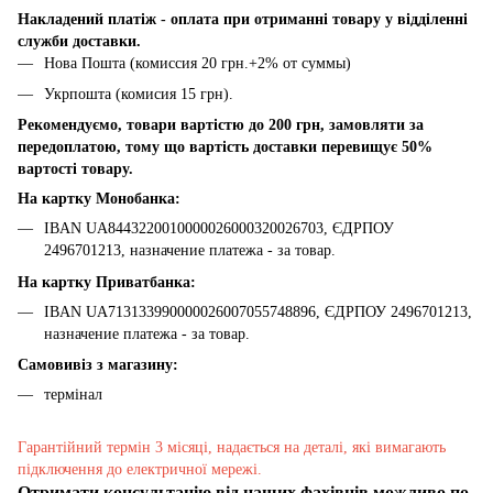
Накладений платіж - оплата при отриманні товару у відділенні
служби доставки.
Нова Пошта (комиссия 20 грн.+2% от суммы)
Укрпошта (комисия 15 грн).
Рекомендуємо, товари вартістю до 200 грн, замовляти за
передоплатою, тому що вартість доставки перевищує 50%
вартості товару.
На картку Монобанка:
IBAN UA8443220010000026000320026703, ЄДРПОУ
2496701213, назначение платежа - за товар.
На картку Приватбанка:
IBAN UA713133990000026007055748896, ЄДРПОУ 2496701213,
назначение платежа - за товар.
Самовивіз з магазину:
термінал
Гарантійний термін 3 місяці, надається на деталі, які вимагають
підключення до електричної мережі.
Отримати консультацію від наших фахівців можливо по