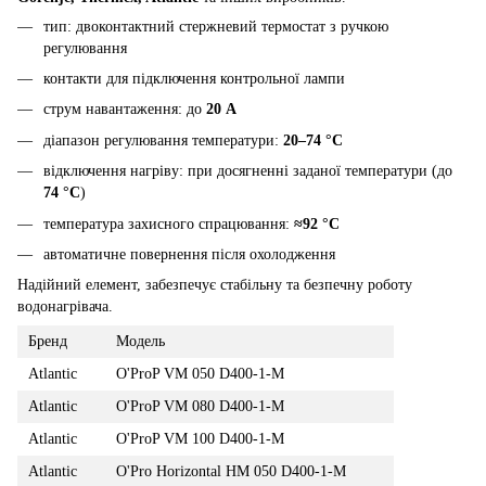
тип: двоконтактний стержневий термостат з ручкою
регулювання
контакти для підключення контрольної лампи
струм навантаження: до
20 A
діапазон регулювання температури:
20–74 °C
відключення нагріву: при досягненні заданої температури (до
74 °C
)
температура захисного спрацювання:
≈92 °C
автоматичне повернення після охолодження
Надійний елемент, забезпечує стабільну та безпечну роботу
водонагрівача.
Бренд
Модель
Atlantic
O'ProP VM 050 D400-1-M
Atlantic
O'ProP VM 080 D400-1-M
Atlantic
O'ProP VM 100 D400-1-M
Atlantic
O'Pro Horizontal HM 050 D400-1-M