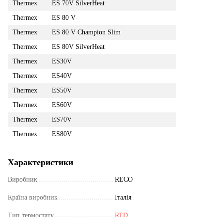
Thermex
ES 70V SilverHeat
Thermex
ES 80 V
Thermex
ES 80 V Champion Slim
Thermex
ES 80V SilverHeat
Thermex
ES30V
Thermex
ES40V
Thermex
ES50V
Thermex
ES60V
Thermex
ES70V
Thermex
ES80V
Характеристики
Виробник
RECO
Країна виробник
Італія
Тип термостату
RTD