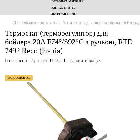
Для кліматичної техніки
Запчастини для водонагрівача (бойлера)
Термостат (терморегулятор) для
бойлера 20A F74°/S92°C з ручкою, RTD
7492 Reco (Італія)
В наявності
Артикул:
112011-1
Написати відгук
100% ORIGINAL