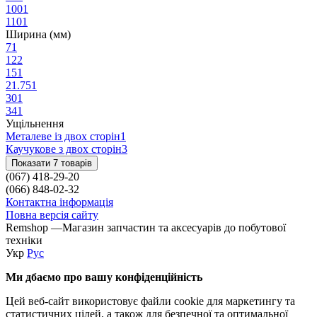
100
1
110
1
Ширина (мм)
7
1
12
2
15
1
21.75
1
30
1
34
1
Ущільнення
Металеве із двох сторін
1
Каучукове з двох сторін
3
Показати 7 товарів
(067) 418-29-20
(066) 848-02-32
Контактна інформація
Повна версія сайту
Remshop —Магазин запчастин та аксесуарів до побутової
техніки
Укр
Рус
Ми дбаємо про вашу конфіденційність
Цей веб-сайт використовує файли cookie для маркетингу та
статистичних цілей, а також для безпечної та оптимальної