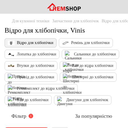
Для кухонної техніки
Запчастини для хлібопічок
Відро для хліб
Відро для хлібопічки, Vinis
Відро для хлібопічки
Ремінь для хлібопічки
Лопатка до хлібопічки
Сальники до хлібопічки
Втулки до хлібопічки
Вал до відра хлібопічки
Привід до хлібопічки
Шестерні до хлібопічки
Ремкомплект до відра хлібопічки
Тєн до хлібопічки
Двигуни для хлібопічок
Фільтр
За популярністю
1