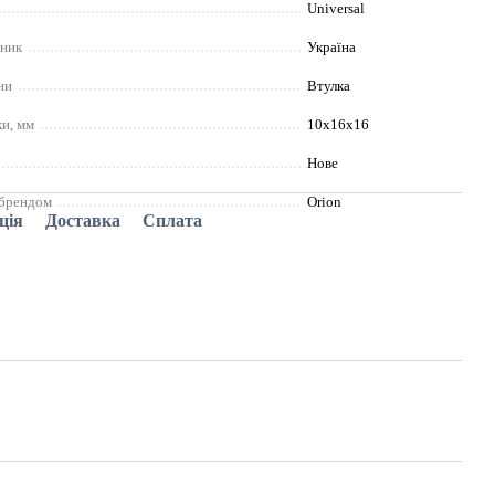
Universal
бник
Україна
ни
Втулка
ки, мм
10x16x16
Нове
 брендом
Orion
ція
Доставка
Сплата