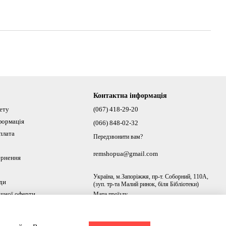
Контактна інформація
нету
(067) 418-29-20
формація
(066) 848-02-32
плата
Передзвонити вам?
remshopua@gmail.com
ернення
Україна, м.Запоріжжя, пр-т. Соборний, 110А,
ди
(зуп. тр-та Малий ринок, біля Бібліотеки)
ічної оферти
Мапа проїзду
ах