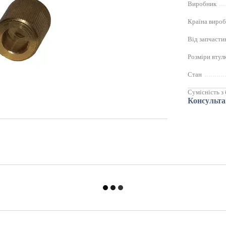
Виробник
Країна виро
Від запчасти
Розміри втул
Стан
Сумісність з
Консульта