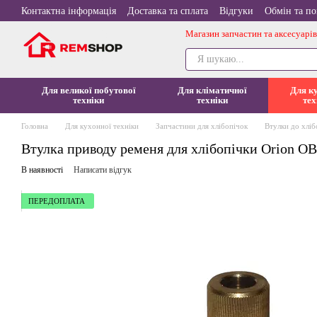
Перейти до основного контенту
Контактна інформація
Доставка та сплата
Відгуки
Обмін та п
Магазин запчастин та аксесуарів
Для великої побутової
Для кліматичної
Для к
техніки
техніки
тех
Головна
Для кухонної техніки
Запчастини для хлібопічок
Втулки до хліб
Втулка приводу ременя для хлібопічки Orion O
В наявності
Написати відгук
ПЕРЕДОПЛАТА