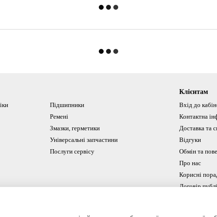
Клієнтам
іки
Підшипники
Вхід до кабі
Ремені
Контактна ін
Змазки, герметики
Доставка та с
Універсальні запчастини
Відгуки
Послуги сервісу
Обмін та пов
Про нас
Корисні пора
Договір публ
Ми в соцмереж