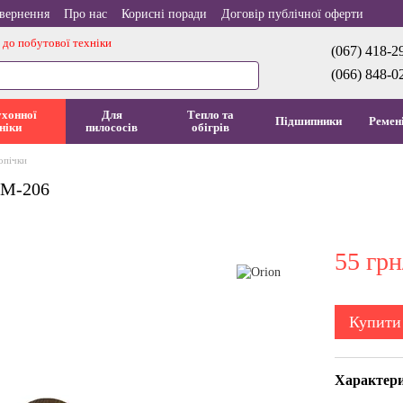
овернення
Про нас
Корисні поради
Договір публічної оферти
 до побутової техніки
(067) 418-2
(066) 848-0
ухонної
Для
Тепло та
Підшипники
Ремен
ніки
пилососів
обігрів
опічки
BM-206
55 грн
Купити
Характер