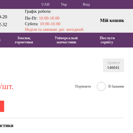
UAH
Укр
Вхід
Графік роботи:
9-20
Пн-Пт:
10:00-18:00
Мій кошик
Субота:
10:00-16:00
2-32
Неділя та святкові дні: вихідний.
Змазки,
Універсальні
Послуги
і
герметики
запчастини
сервісу
Артикул
146041
/шт.
Порівняти
В бажання
истики