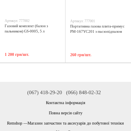
Артикул: 777002
Артикул: 777001
Газовий комплект (балон з
Портативна газова плита-примус
пальником) GS-0005, 5 л
PM-167YC201 з пьєзопідпалом
1 200 грн/шт.
260 грн/шт.
(067) 418-29-20
(066) 848-02-32
Контактна інформація
Повна версія сайту
Remshop —Магазин запчастин та аксесуарів до побутової техніки