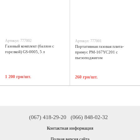
Артикул: 777002
Артикул: 777001
Газовый комплект (баллон с
Портативная газовая плита-
горелкой) GS-0005, 5 л
примус PM-167YC201 с
пьезоподжигом
1 200 грн/шт.
260 грн/шт.
(067) 418-29-20
(066) 848-02-32
Контактная информация
Полная версия сайта