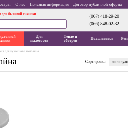
озврат
О нас
Полезная информация
Договор публичной оферты
в для бытовой техники
(067) 418-29-20
(066) 848-02-32
кухонной
Для
Тепло и
Подшипники
Рем
ехники
пылесосов
обогрев
ня для кухонного комбайна
айна
по попул
Сортировка: