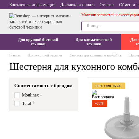
Перейти к основному контенту
Контактная информация
Доставка и оплата
Отзывы
Обмен и в
Магазин запчастей и аксессуаро
Для крупной бытовой
Для климатической
Для 
техники
техники
т
Главная
Для кухонной техники
Запчасти для кухонного комбайна
Шестер
Шестерня для кухонного комб
Совместимость с брендом
100% ORIGINAL
1
Moulinex
1
Tefal
−20%