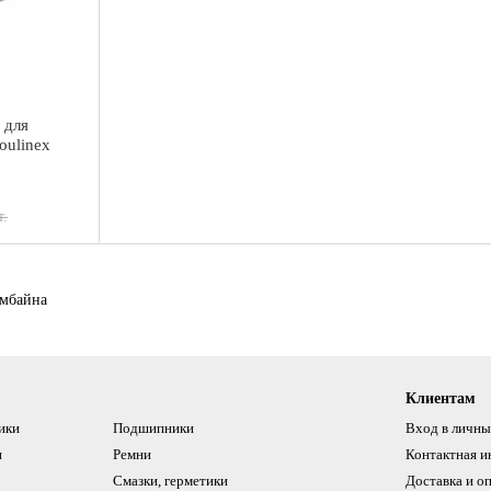
 для
oulinex
т.
омбайна
Клиентам
ики
Подшипники
Вход в личны
и
Ремни
Контактная 
Смазки, герметики
Доставка и о