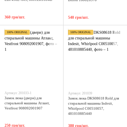
360 грн/шт.
540 грн/шт.
100% ORIGINAL
100% ORIGINAL
Артикул: 201033-1
Артикул: 201039
Замок люка (двери) для
Замок люка DKS08618 Rold для
стиральной машины Атлант,
стиральной машины Indesit,
Vestfrost 908092001907
Whirlpool C00510057,
481010885440
250 грн/шт.
380 грн/шт.