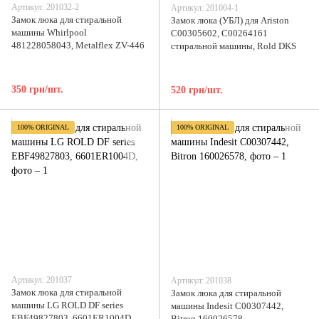
Артикул: 201032-2
Артикул: 201004-1
Замок люка для стиральной
Замок люка (УБЛ) для Ariston
машины Whirlpool
C00305602, C00264161
481228058043, Metalflex ZV-446
стиральной машины, Rold DKS
350 грн/шт.
520 грн/шт.
100% ORIGINAL
100% ORIGINAL
Артикул: 201037
Артикул: 201038
Замок люка для стиральной
Замок люка для стиральной
машины LG ROLD DF series
машины Indesit C00307442,
EBF49827803, 6601ER1004D
Bitron 160026578