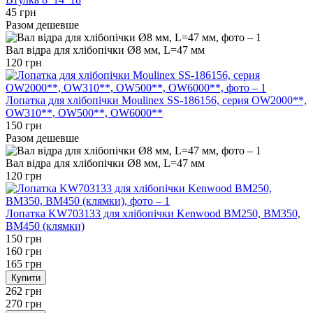
45 грн
Разом дешевше
Вал відра для хлібопічки Ø8 мм, L=47 мм
120 грн
Лопатка для хлібопічки Moulinex SS-186156, серия OW2000**,
OW310**, OW500**, OW6000**
150 грн
Разом дешевше
Вал відра для хлібопічки Ø8 мм, L=47 мм
120 грн
Лопатка KW703133 для хлібопічки Kenwood BM250, BM350,
BM450 (клямки)
150 грн
160 грн
165 грн
Купити
262 грн
270 грн