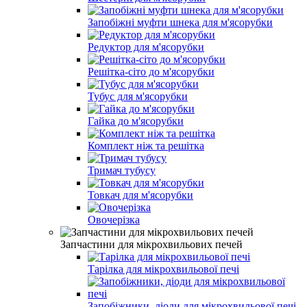
Запобіжні муфти шнека для м'ясорубки
Редуктор для м'ясорубки
Решітка-сіто до м'ясорубки
Тубус для м'ясорубки
Гайка до м'ясорубки
Комплект ніж та решітка
Тримач тубусу
Товкач для м'ясорубки
Овочерізка
Запчастини для мікрохвильових печей
Тарілка для мікрохвильової печі
Запобіжники, діоди для мікрохвильової печі