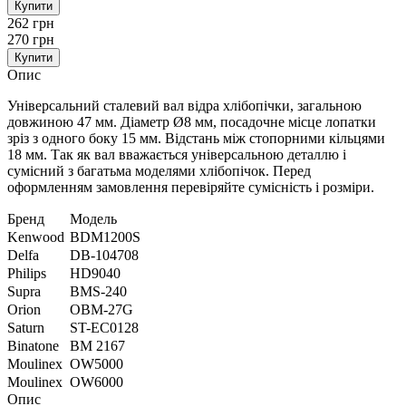
Купити
262 грн
270 грн
Купити
Опис
Універсальний сталевий вал відра хлібопічки, загальною
довжиною 47 мм. Діаметр Ø8 мм, посадочне місце лопатки
зріз з одного боку 15 мм. Відстань між стопорними кільцями
18 мм. Так як вал вважається універсальною деталлю і
сумісний з багатьма моделями хлібопічок. Перед
оформленням замовлення перевіряйте сумісність і розміри.
Бренд
Модель
Kenwood
BDM1200S
Delfa
DB-104708
Philips
HD9040
Supra
BMS-240
Orion
OBM-27G
Saturn
ST-EC0128
Binatone
BM 2167
Moulinex
OW5000
Moulinex
OW6000
Опис