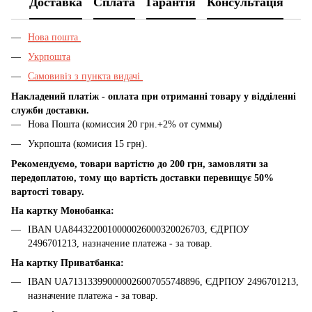
Доставка
Сплата
Гарантія
Консультація
Нова пошта
Укрпошта
Самовивіз з пункта видачі
Накладений платіж - оплата при отриманні товару у відділенні
служби доставки.
Нова Пошта (комиссия 20 грн.+2% от суммы)
Укрпошта (комисия 15 грн).
Рекомендуємо, товари вартістю до 200 грн, замовляти за
передоплатою, тому що вартість доставки перевищує 50%
вартості товару.
На картку Монобанка:
IBAN UA8443220010000026000320026703, ЄДРПОУ
2496701213, назначение платежа - за товар.
На картку Приватбанка:
IBAN UA713133990000026007055748896, ЄДРПОУ 2496701213,
назначение платежа - за товар.