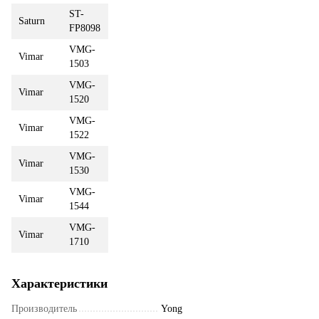
ST-
Saturn
FP8098
VMG-
Vimar
1503
VMG-
Vimar
1520
VMG-
Vimar
1522
VMG-
Vimar
1530
VMG-
Vimar
1544
VMG-
Vimar
1710
Характеристики
Производитель
Yong