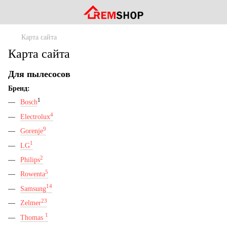
Карта сайта
Карта сайта
Для пылесосов
Бренд:
1
Bosch
4
Electrolux
9
Gorenje
1
LG
2
Philips
5
Rowenta
14
Samsung
23
Zelmer
1
Thomas