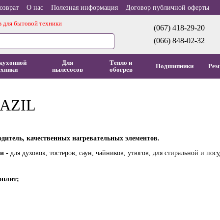
озврат
О нас
Полезная информация
Договор публичной оферты
в для бытовой техники
(067) 418-29-20
(066) 848-02-32
кухонной
Для
Тепло и
Подшипники
Рем
ехники
пылесосов
обогрев
EAZIL
одитель, качественных нагревательных элементов.
и -
для духовок, тостеров, саун, чайников, утюгов, для стиральной и 
оплит;