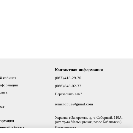
Контактная информация
й кабинет
(067) 418-29-20
информация
(066) 848-02-32
плата
Перезвонить вам?
remshopua@gmail.com
рат
Украина, г.Запорожье, пр-т. Соборный, 110А,
формация
(ост. тр-та Малый рынок, возле Библиотеки)
личной оферты
Карта проезда