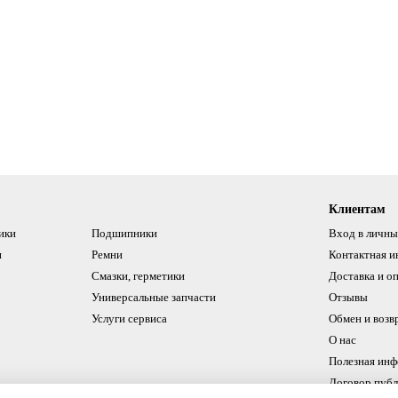
Клиентам
ики
Подшипники
Вход в личны
и
Ремни
Контактная 
Смазки, герметики
Доставка и о
Универсальные запчасти
Отзывы
Услуги сервиса
Обмен и возв
О нас
Полезная ин
Договор пуб