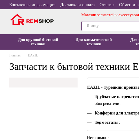
Перейти к основному контенту
Контактная информация
Доставка и оплата
Отзывы
Обмен и в
Магазин запчастей и аксессуаро
Для крупной бытовой
Для климатической
Для 
техники
техники
т
Главная
EAZIL
Запчасти к бытовой техники 
EAZIL - турецкий произв
Трубчатые нагревател
обогреватели.
Конфорки для электр
Термостаты;
Нет товаров