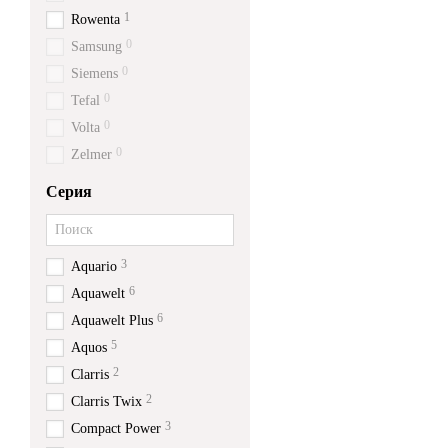
1
Rowenta
0
Samsung
0
Siemens
0
Tefal
0
Volta
0
Zelmer
Серия
3
Aquario
6
Aquawelt
6
Aquawelt Plus
5
Aquos
2
Clarris
2
Clarris Twix
3
Compact Power