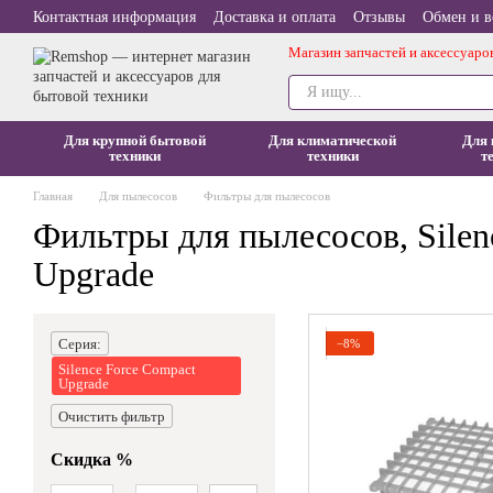
Перейти к основному контенту
Контактная информация
Доставка и оплата
Отзывы
Обмен и в
Магазин запчастей и аксессуаро
Для крупной бытовой
Для климатической
Для 
техники
техники
т
Главная
Для пылесосов
Фильтры для пылесосов
Фильтры для пылесосов, Silen
Upgrade
Серия:
−8%
Silence Force Compact
Upgrade
Очистить фильтр
Скидка %
От Скидка %
До Скидка %