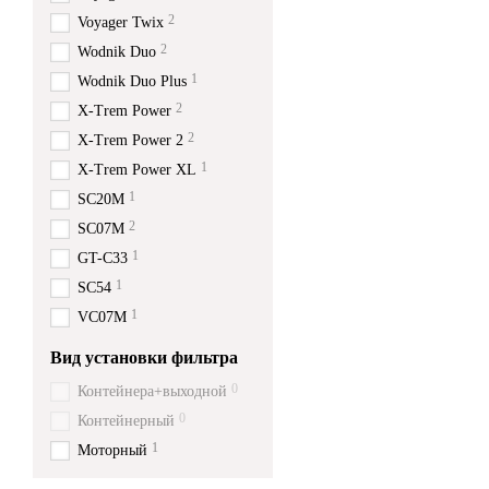
2
Voyager Twix
2
Wodnik Duo
1
Wodnik Duo Plus
2
X-Trem Power
2
X-Trem Power 2
1
X-Trem Power XL
1
SC20M
2
SC07M
1
GT-C33
1
SC54
1
VC07M
Вид установки фильтра
0
Контейнера+выходной
0
Контейнерный
1
Моторный