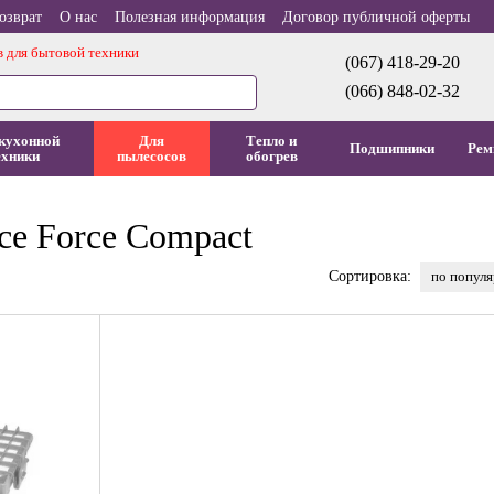
озврат
О нас
Полезная информация
Договор публичной оферты
в для бытовой техники
(067) 418-29-20
(066) 848-02-32
кухонной
Для
Тепло и
Подшипники
Рем
ехники
пылесосов
обогрев
ce Force Compact
по попул
Сортировка: