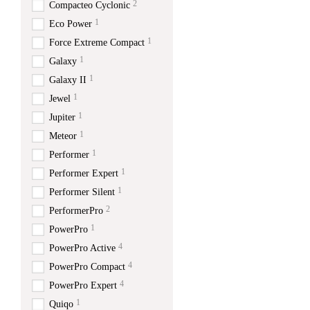
2
Compacteo Cyclonic
1
Eco Power
1
Force Extreme Compact
1
Galaxy
1
Galaxy II
1
Jewel
1
Jupiter
1
Meteor
1
Performer
1
Performer Expert
1
Performer Silent
2
PerformerPro
1
PowerPro
4
PowerPro Active
4
PowerPro Compact
4
PowerPro Expert
1
Quiqo