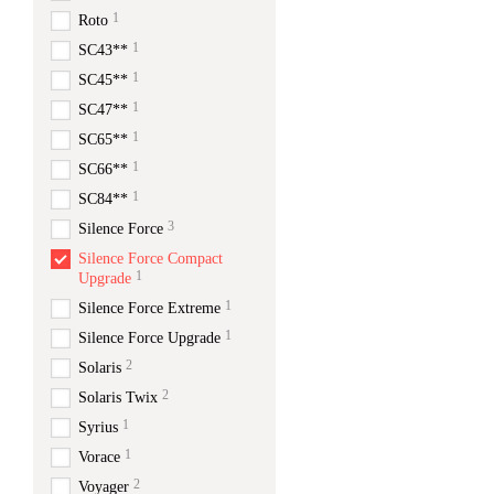
1
Roto
1
SC43**
1
SC45**
1
SC47**
1
SC65**
1
SC66**
1
SC84**
3
Silence Force
Silence Force Compact
1
Upgrade
1
Silence Force Extreme
1
Silence Force Upgrade
2
Solaris
2
Solaris Twix
1
Syrius
1
Vorace
2
Voyager