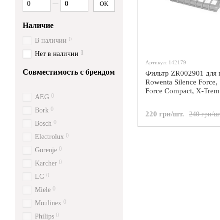
OK
Наличие
0
В наличии
1
Нет в наличии
Артикул: 142179
Совместимость с брендом
Фильтр ZR002901 для 
Rowenta Silence Force, 
Force Compact, X-Trem
0
AEG
0
Bork
220 грн/шт.
240 грн/ш
0
Bosch
0
Electrolux
0
Gorenje
0
Karcher
0
LG
0
Miele
0
Moulinex
0
Philips