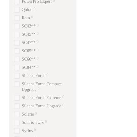
0
PowerPro Expert
0
Quiqo
0
Roto
0
SC43**
0
SC45**
0
SC47**
0
SC65**
0
SC66**
0
SC84**
0
Silence Force
Silence Force Compact
0
Upgrade
0
Silence Force Extreme
0
Silence Force Upgrade
0
Solaris
0
Solaris Twix
0
Syrius