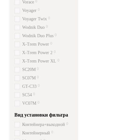
0
Vorace
0
Voyager
0
Voyager Twix
0
Wodnik Duo
0
Wodnik Duo Plus
0
X-Trem Power
0
X-Trem Power 2
0
X-Trem Power XL
0
SC20M
0
SC07M
0
GT-C33
0
SC54
0
VC07M
Вид установки фильтра
0
Контейнера+выходной
0
Контейнерный