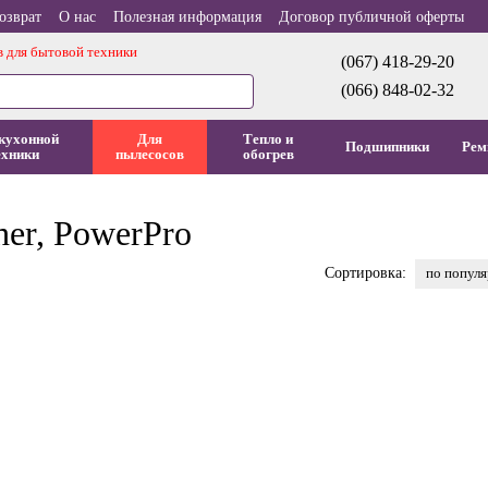
озврат
О нас
Полезная информация
Договор публичной оферты
в для бытовой техники
(067) 418-29-20
(066) 848-02-32
кухонной
Для
Тепло и
Подшипники
Рем
ехники
пылесосов
обогрев
er, PowerPro
по попул
Сортировка: