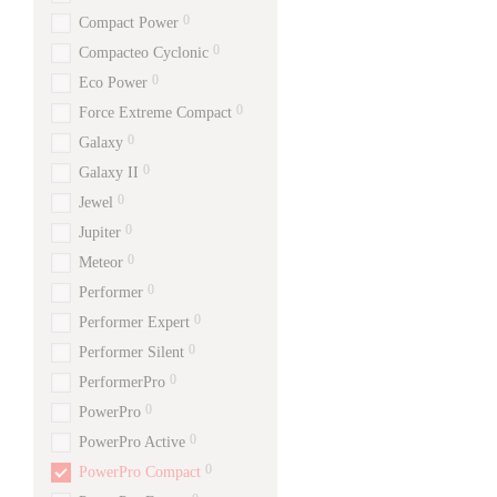
0
Compact Power
0
Compacteo Cyclonic
0
Eco Power
0
Force Extreme Compact
0
Galaxy
0
Galaxy II
0
Jewel
0
Jupiter
0
Meteor
0
Performer
0
Performer Expert
0
Performer Silent
0
PerformerPro
0
PowerPro
0
PowerPro Active
0
PowerPro Compact