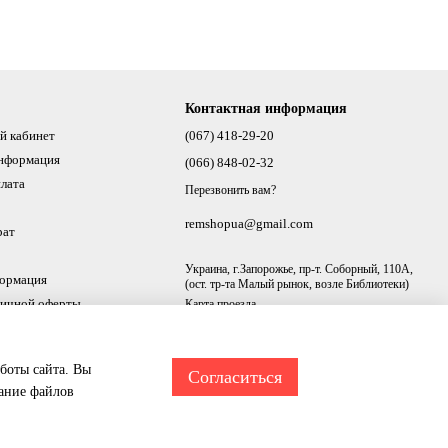
Контактная информация
й кабинет
(067) 418-29-20
информация
(066) 848-02-32
плата
Перезвонить вам?
remshopua@gmail.com
рат
Украина, г.Запорожье, пр-т. Соборный, 110А,
формация
(ост. тр-та Малый рынок, возле Библиотеки)
личной оферты
Карта проезда
аботы сайта. Вы
Согласиться
вание файлов