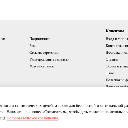
Клиентам
ики
Подшипники
Вход в личны
и
Ремни
Контактная 
Смазки, герметики
Доставка и о
Универсальные запчасти
Отзывы
Услуги сервиса
Обмен и возв
О нас
Полезная ин
Договор пуб
Мы в соцсетях
етинга и статистических целей, а также для безопасной и оптимальной р
ера. Нажмите на кнопку «Согласиться», чтобы дать согласие на использо
нице
Пользовательское соглашение
.