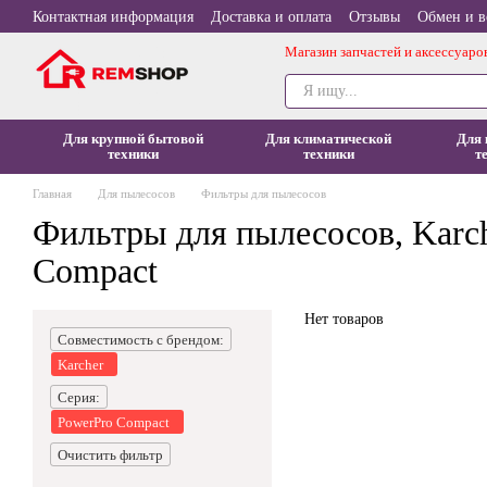
Перейти к основному контенту
Контактная информация
Доставка и оплата
Отзывы
Обмен и в
Магазин запчастей и аксессуаро
Для крупной бытовой
Для климатической
Для 
техники
техники
т
Главная
Для пылесосов
Фильтры для пылесосов
Фильтры для пылесосов, Karch
Compact
Нет товаров
Совместимость с брендом:
Karcher
Серия:
PowerPro Compact
Очистить фильтр