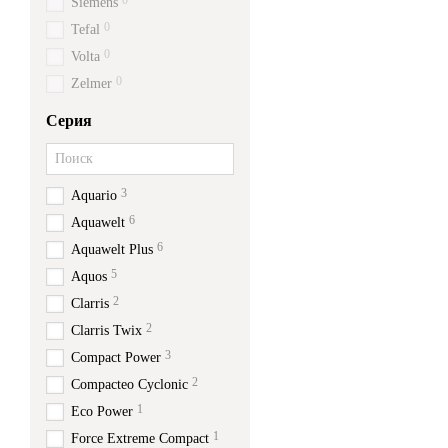
0
Siemens
0
Tefal
0
Volta
0
Zelmer
Серия
3
Aquario
6
Aquawelt
6
Aquawelt Plus
5
Aquos
2
Clarris
2
Clarris Twix
3
Compact Power
2
Compacteo Cyclonic
1
Eco Power
1
Force Extreme Compact