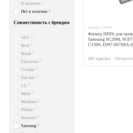
0
В наличии
1
Нет в наличии
Совместимость с брендом
Артикул: 142161
Фильтр HEPA для пыле
0
AEG
Samsung SC20M, SC07
C3300, DJ97-00788A (O
0
Bork
0
Bosch
281 грн/шт.
330 грн/ш
0
Electrolux
0
Gorenje
0
Karcher
0
LG
0
Miele
0
Moulinex
0
Philips
0
Rowenta
1
Samsung