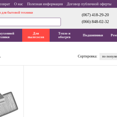
озврат
О нас
Полезная информация
Договор публичной оферты
в для бытовой техники
(067) 418-29-20
(066) 848-02-32
кухонной
Для
Тепло и
Подшипники
Рем
ехники
пылесосов
обогрев
4
по попул
Сортировка: