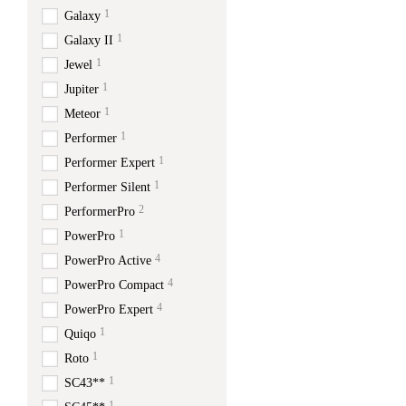
1
Galaxy
1
Galaxy II
1
Jewel
1
Jupiter
1
Meteor
1
Performer
1
Performer Expert
1
Performer Silent
2
PerformerPro
1
PowerPro
4
PowerPro Active
4
PowerPro Compact
4
PowerPro Expert
1
Quiqo
1
Roto
1
SC43**
1