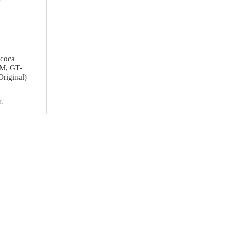
соса
M, GT-
riginal)
т.