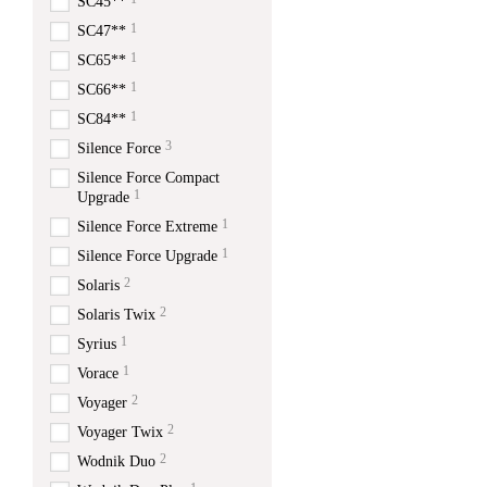
SC45**
1
SC47**
1
SC65**
1
SC66**
1
SC84**
3
Silence Force
Silence Force Compact
1
Upgrade
1
Silence Force Extreme
1
Silence Force Upgrade
2
Solaris
2
Solaris Twix
1
Syrius
1
Vorace
2
Voyager
2
Voyager Twix
2
Wodnik Duo