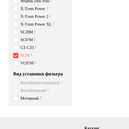
1
Wodnik Duo Plus
2
X-Trem Power
2
X-Trem Power 2
1
X-Trem Power XL
1
SC20M
2
SC07M
1
GT-C33
1
SC54
1
VC07M
Вид установки фильтра
0
Контейнера+выходной
0
Контейнерный
1
Моторный
Каталог