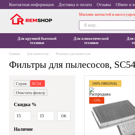
Перейти к основному контенту
Контактная информация
Доставка и оплата
Отзывы
Обмен и в
Магазин запчастей и аксессуаро
Для крупной бытовой
Для климатической
Для 
техники
техники
т
Главная
Для пылесосов
Фильтры для пылесосов
Фильтры для пылесосов, SC5
Серия:
SC54
100% ORIGINAL
Очистить фильтр
−15%
Скидка %
От Скидка %
До Скидка %
OK
Наличие