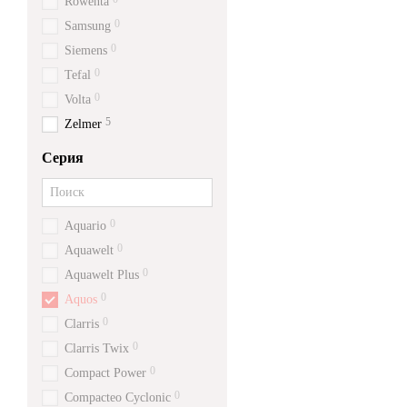
Rowenta
0
Samsung
0
Siemens
0
Tefal
0
Volta
5
Zelmer
Серия
0
Aquario
0
Aquawelt
0
Aquawelt Plus
0
Aquos
0
Clarris
0
Clarris Twix
0
Compact Power
0
Compacteo Cyclonic