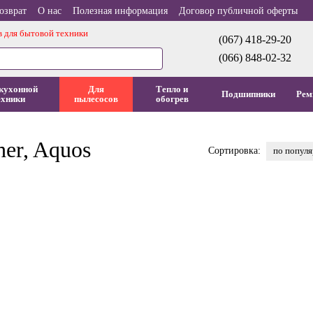
озврат
О нас
Полезная информация
Договор публичной оферты
в для бытовой техники
(067) 418-29-20
(066) 848-02-32
кухонной
Для
Тепло и
Подшипники
Рем
ехники
пылесосов
обогрев
er, Aquos
по попул
Сортировка: