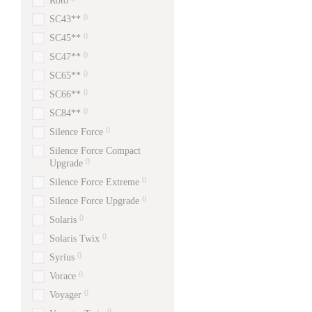
Roto
0
SC43**
0
SC45**
0
SC47**
0
SC65**
0
SC66**
0
SC84**
0
Silence Force
Silence Force Compact
0
Upgrade
0
Silence Force Extreme
0
Silence Force Upgrade
0
Solaris
0
Solaris Twix
0
Syrius
0
Vorace
0
Voyager