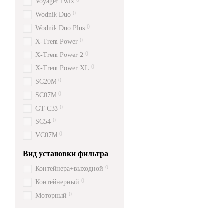
0
Voyager Twix
0
Wodnik Duo
0
Wodnik Duo Plus
0
X-Trem Power
0
X-Trem Power 2
0
X-Trem Power XL
0
SC20M
0
SC07M
0
GT-C33
0
SC54
0
VC07M
Вид установки фильтра
0
Контейнера+выходной
0
Контейнерный
0
Моторный