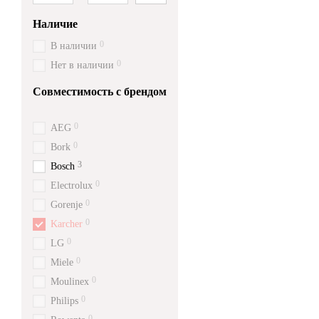
Наличие
0
В наличии
0
Нет в наличии
Совместимость с брендом
0
AEG
0
Bork
3
Bosch
0
Electrolux
0
Gorenje
0
Karcher
0
LG
0
Miele
0
Moulinex
0
Philips
0