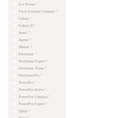
0
Eco Power
0
Force Extreme Compact
0
Galaxy
0
Galaxy II
0
Jewel
0
Jupiter
0
Meteor
0
Performer
0
Performer Expert
0
Performer Silent
0
PerformerPro
0
PowerPro
0
PowerPro Active
0
PowerPro Compact
0
PowerPro Expert
0
Quiqo
0