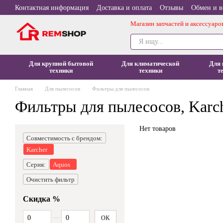
Перейти к основному контенту
Контактная информация
Доставка и оплата
Отзывы
Обмен и в
Магазин запчастей и аксессуаро
Для крупной бытовой
Для климатической
Для 
техники
техники
т
Главная
Для пылесосов
Фильтры для пылесосов
Фильтры для пылесосов, Karch
Нет товаров
Совместимость с брендом:
Karcher
Серия:
Aquos
Очистить фильтр
Скидка %
От Скидка %
До Скидка %
OK