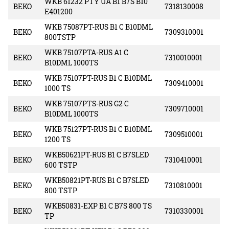
WKB 61232 PTY UA B1 B7S B10
BEKO
7318130008
E401200
WKB 75087PT-RUS B1 C B10DML
BEKO
7309310001
800TSTP
WKB 75107PTA-RUS A1 C
BEKO
7310010001
B10DML 1000TS
WKB 75107PT-RUS B1 C B10DML
BEKO
7309410001
1000 TS
WKB 75107PTS-RUS G2 C
BEKO
7309710001
B10DML 1000TS
WKB 75127PT-RUS B1 C B10DML
BEKO
7309510001
1200 TS
WKB50621PT-RUS B1 C B7SLED
BEKO
7310410001
600 TSTP
WKB50821PT-RUS B1 C B7SLED
BEKO
7310810001
800 TSTP
WKB50831-EXP B1 C B7S 800 TS
BEKO
7310330001
TP