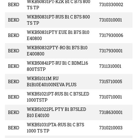
WKB50831PT-KZK B1 C B7S 800
BEKO
7310330002
TS TP
WKB50831PT-RUS B1 C B7S 800
BEKO
7310310001
TS TP
WKB50831PTY EUE B1 B7S B10
BEKO
7317930006
E40800
WKB50832PTY-RO B1 B7S B10
BEKO
7317930001
E400800
WKB50841PT-RU B1 C BDML16
BEKO
7311310001
800TSTP
WKB51011M RU
BEKO
7315710005
B1B10E40100NEVA PLUS
WKB51021PT-RUS B1 C B7SLED
BEKO
7310710001
1000TSTP
WKB51022PL PTY B1 B7SLED
BEKO
7318630001
B10 E40100
WKB51031PTA-RUS B1 C B7S
BEKO
7310210003
1000 TS TP