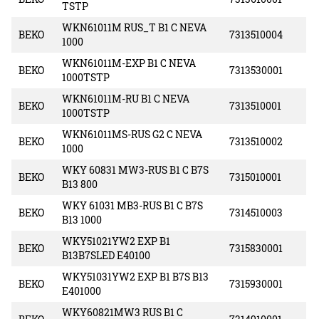
TSTP
WKN61011M RUS_T B1 C NEVA
BEKO
7313510004
1000
WKN61011M-EXP B1 C NEVA
BEKO
7313530001
1000TSTP
WKN61011M-RU B1 C NEVA
BEKO
7313510001
1000TSTP
WKN61011MS-RUS G2 C NEVA
BEKO
7313510002
1000
WKY 60831 MW3-RUS B1 C B7S
BEKO
7315010001
B13 800
WKY 61031 MB3-RUS B1 C B7S
BEKO
7314510003
B13 1000
WKY51021YW2 EXP B1
BEKO
7315830001
B13B7SLED E40100
WKY51031YW2 EXP B1 B7S B13
BEKO
7315930001
E401000
WKY60821MW3 RUS B1 C