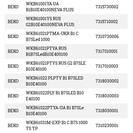
WKB61001YA UA
BEKO
7315730002
B1B10E40100NEVA PLUS
WKB61001YS RUS
BEKO
7315710002
G2B10E40100NEVA PLUS
WKB61021PTMA-UKR B1 C
BEKO
7310730006
B7SLed 1000
WKB61021PTYA RUS
BEKO
7317010001
B1B7SLedB10E400100
WKB61021PTYS RUS G2 B7SLE
BEKO
7317010003
B10E40100
WKB61022 PLPTY B1 B7SLED
BEKO
7318030002
B10E40100
WKB61022PLY B1 B7SLED B10
BEKO
7318030003
E40100
WKB61022PTYA-UA B1 B7SLe
BEKO
7318030001
B10E40100
WKB61031M-EXP B1 C B7S 1000
BEKO
7310230001
TS TP