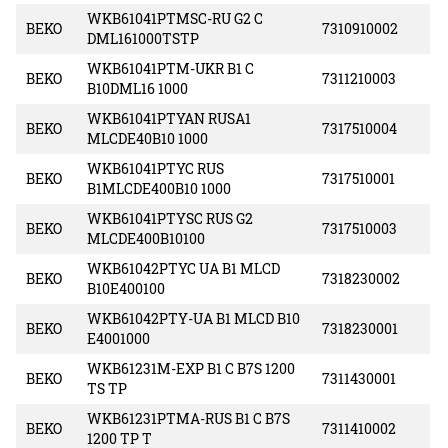
WKB61041PTMSC-RU G2 C
BEKO
7310910002
DML161000TSTP
WKB61041PTM-UKR B1 C
BEKO
7311210003
B10DML16 1000
WKB61041PTYAN RUSA1
BEKO
7317510004
MLCDE40B10 1000
WKB61041PTYC RUS
BEKO
7317510001
B1MLCDE400B10 1000
WKB61041PTYSC RUS G2
BEKO
7317510003
MLCDE400B10100
WKB61042PTYC UA B1 MLCD
BEKO
7318230002
B10E400100
WKB61042PTY-UA B1 MLCD B10
BEKO
7318230001
E4001000
WKB61231M-EXP B1 C B7S 1200
BEKO
7311430001
TS TP
WKB61231PTMA-RUS B1 C B7S
BEKO
7311410002
1200 TP T