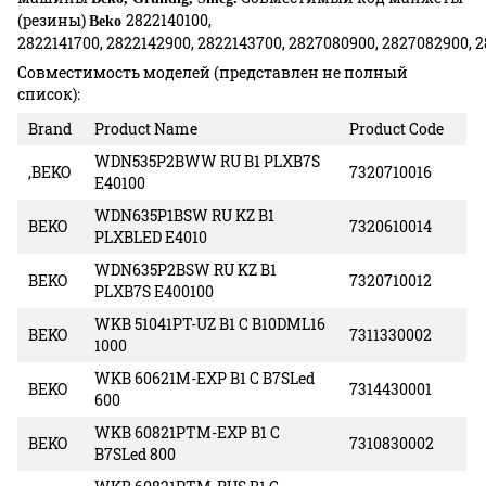
(резины)
2822140100,
Beko
2822141700, 2822142900, 2822143700, 2827080900, 2827082900, 2
Совместимость моделей (представлен не полный
список):
Brand
Product Name
Product Code
WDN535P2BWW RU B1 PLXB7S
,BEKO
7320710016
E40100
WDN635P1BSW RU KZ B1
BEKO
7320610014
PLXBLED E4010
WDN635P2BSW RU KZ B1
BEKO
7320710012
PLXB7S E400100
WKB 51041PT-UZ B1 C B10DML16
BEKO
7311330002
1000
WKB 60621M-EXP B1 C B7SLed
BEKO
7314430001
600
WKB 60821PTM-EXP B1 C
BEKO
7310830002
B7SLed 800