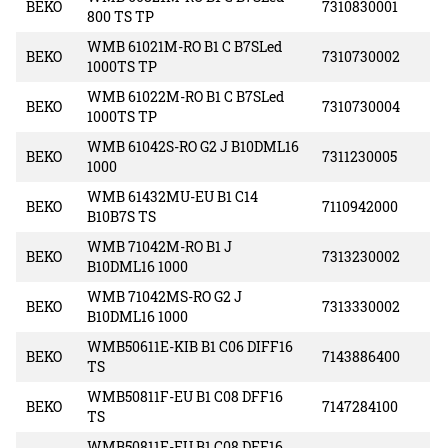
BEKO
7310830001
800 TS TP
WMB 61021M-RO B1 C B7SLed
BEKO
7310730002
1000TS TP
WMB 61022M-RO B1 C B7SLed
BEKO
7310730004
1000TS TP
WMB 61042S-RO G2 J B10DML16
BEKO
7311230005
1000
WMB 61432MU-EU B1 C14
BEKO
7110942000
B10B7S TS
WMB 71042M-RO B1 J
BEKO
7313230002
B10DML16 1000
WMB 71042MS-RO G2 J
BEKO
7313330002
B10DML16 1000
WMB50611E-KIB B1 C06 DIFF16
BEKO
7143886400
TS
WMB50811F-EU B1 C08 DFF16
BEKO
7147284100
TS
WMB50811F-EU B1 C08 DFF16