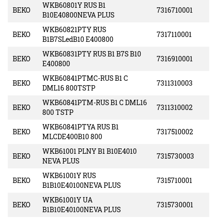
WKB60801Y RUS B1
BEKO
7316710001
B10E40800NEVA PLUS
WKB60821PTY RUS
BEKO
7317110001
B1B7SLedB10 E400800
WKB60831PTY RUS B1 B7S B10
BEKO
7316910001
E400800
WKB60841PTMC-RUS B1 C
BEKO
7311310003
DML16 800TSTP
WKB60841PTM-RUS B1 C DML16
BEKO
7311310002
800 TSTP
WKB60841PTYA RUS B1
BEKO
7317510002
MLCDE400B10 800
WKB61001 PLNY B1 B10E4010
BEKO
7315730003
NEVA PLUS
WKB61001Y RUS
BEKO
7315710001
B1B10E40100NEVA PLUS
WKB61001Y UA
BEKO
7315730001
B1B10E40100NEVA PLUS