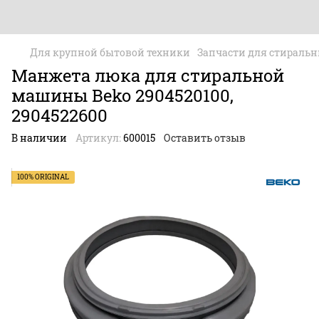
Для крупной бытовой техники
Запчасти для стираль
Манжета люка для стиральной
машины Beko 2904520100,
2904522600
В наличии
Артикул:
600015
Оставить отзыв
100% ORIGINAL