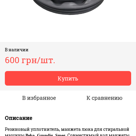
В наличии
600 грн/шт.
Купить
В избранное
К сравнению
Описание
Резиновый уплотнитель, манжета люка для стиральной
машины
Совместимый код манжеты
Beko, Grundig, Smeg.