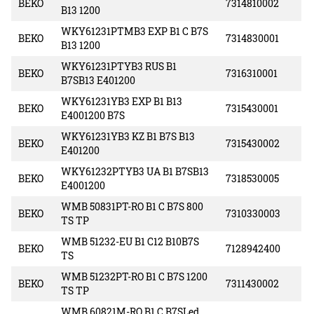
BEKO
7314810002
B13 1200
WKY61231PTMB3 EXP B1 C B7S
BEKO
7314830001
B13 1200
WKY61231PTYB3 RUS B1
BEKO
7316310001
B7SB13 E401200
WKY61231YB3 EXP B1 B13
BEKO
7315430001
E4001200 B7S
WKY61231YB3 KZ B1 B7S B13
BEKO
7315430002
E401200
WKY61232PTYB3 UA B1 B7SB13
BEKO
7318530005
E4001200
WMB 50831PT-RO B1 C B7S 800
BEKO
7310330003
TS TP
WMB 51232-EU B1 C12 B10B7S
BEKO
7128942400
TS
WMB 51232PT-RO B1 C B7S 1200
BEKO
7311430002
TS TP
WMB 60821M-RO B1 C B7SLed