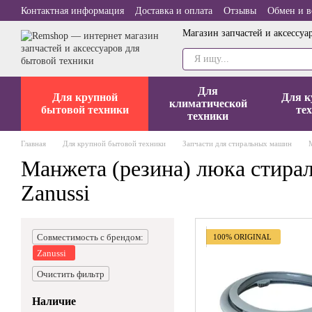
Перейти к основному контенту
Контактная информация
Доставка и оплата
Отзывы
Обмен и в
Магазин запчастей и аксессуа
Для
Для крупной
Для к
климатической
бытовой техники
те
техники
Главная
Для крупной бытовой техники
Запчасти для стиральных машин
Манжета (резина) люка стира
Zanussi
Совместимость с брендом:
100% ORIGINAL
Zanussi
Очистить фильтр
Наличие