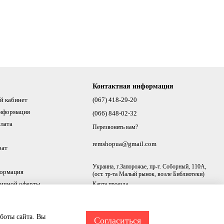
Контактная информация
й кабинет
(067) 418-29-20
информация
(066) 848-02-32
плата
Перезвонить вам?
remshopua@gmail.com
рат
Украина, г.Запорожье, пр-т. Соборный, 110А,
формация
(ост. тр-та Малый рынок, возле Библиотеки)
личной оферты
Карта проезда
аботы сайта. Вы
Согласиться