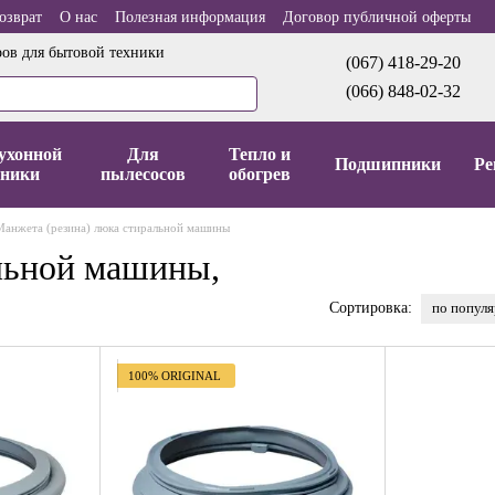
озврат
О нас
Полезная информация
Договор публичной оферты
ров для бытовой техники
(067) 418-29-20
(066) 848-02-32
ухонной
Для
Тепло и
Подшипники
Ре
хники
пылесосов
обогрев
Манжета (резина) люка стиральной машины
льной машины,
по попул
Сортировка:
100% ORIGINAL