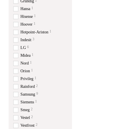
2
Grundig
1
Hansa
1
Hisense
1
Hoover
1
Hotpoint-Ariston
3
Indesit
6
LG
1
Midea
1
Nord
1
Orion
1
Privileg
2
Rainford
9
Samsung
1
Siemens
2
Smeg
2
Vestel
2
Vestfrost