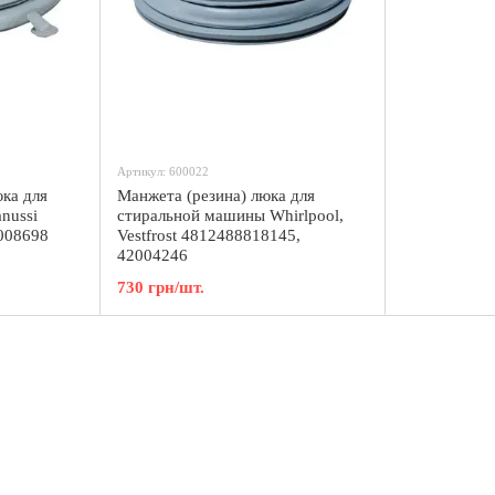
Артикул: 600022
ка для
Манжета (резина) люка для
nussi
стиральной машины Whirlpool,
008698
Vestfrost 4812488818145,
42004246
730 грн/шт.