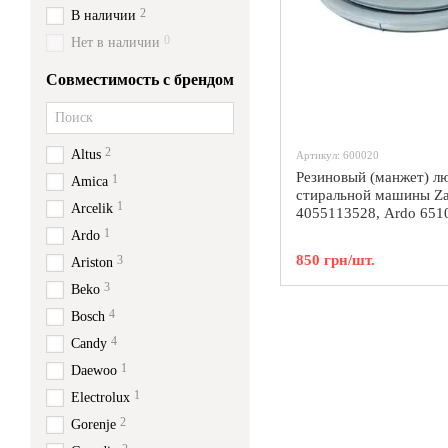
2
В наличии
0
Нет в наличии
Совместимость с брендом
2
Altus
Артикул: 600020
Резиновый (манжет) лю
1
Amica
стиральной машины Za
1
Arcelik
4055113528, Ardo 651
1
Ardo
850 грн/шт.
3
Ariston
3
Beko
4
Bosch
4
Candy
1
Daewoo
1
Electrolux
2
Gorenje