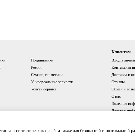
Клиентам
ики
Подшипники
Вход в личны
и
Ремни
Контактная 
Смазки, герметики
Доставка и о
Универсальные запчасти
Отзывы
Услуги сервиса
Обмен и возв
О нас
Полезная ин
Договор пуб
Мы в соцсетях
етинга и статистических целей, а также для безопасной и оптимальной р